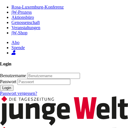
Zum
Rosa-Luxemburg-Konferenz
Inhalt
jW-Prozess
der
Aktionsbüro
Seite
Genossenschaft
Veranstaltungen
jW-Shop
Abo
Spende
Login
Benutzername
Passwort
Login
Passwort vergessen?