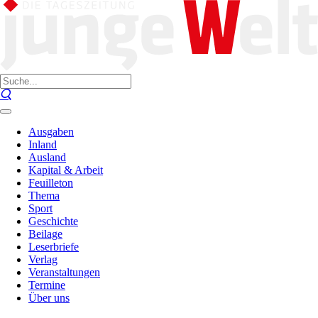
Ausgaben
Inland
Ausland
Kapital & Arbeit
Feuilleton
Thema
Sport
Geschichte
Beilage
Leserbriefe
Verlag
Veranstaltungen
Termine
Über uns