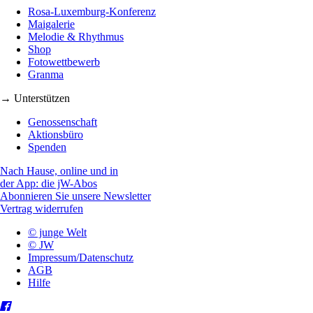
Rosa-Luxemburg-Konferenz
Maigalerie
Melodie & Rhythmus
Shop
Fotowettbewerb
Granma
→ Unterstützen
Genossenschaft
Aktionsbüro
Spenden
Nach Hause, online und in
der App: die jW-Abos
Abonnieren Sie unsere Newsletter
Vertrag widerrufen
© junge Welt
© JW
Impressum/Datenschutz
AGB
Hilfe