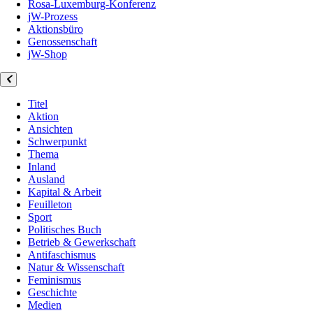
Rosa-Luxemburg-Konferenz
jW-Prozess
Aktionsbüro
Genossenschaft
jW-Shop
Titel
Aktion
Ansichten
Schwerpunkt
Thema
Inland
Ausland
Kapital & Arbeit
Feuilleton
Sport
Politisches Buch
Betrieb & Gewerkschaft
Antifaschismus
Natur & Wissenschaft
Feminismus
Geschichte
Medien