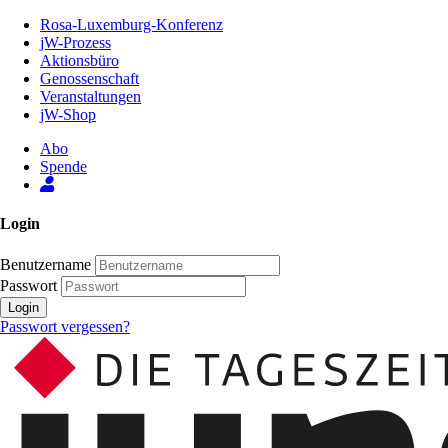
Zum
Rosa-Luxemburg-Konferenz
Inhalt
jW-Prozess
der
Aktionsbüro
Seite
Genossenschaft
Veranstaltungen
jW-Shop
Abo
Spende
Login
Benutzername
Passwort
Login
Passwort vergessen?