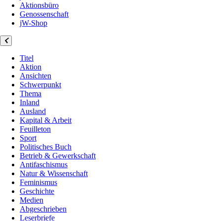
Aktionsbüro
Genossenschaft
jW-Shop
Titel
Aktion
Ansichten
Schwerpunkt
Thema
Inland
Ausland
Kapital & Arbeit
Feuilleton
Sport
Politisches Buch
Betrieb & Gewerkschaft
Antifaschismus
Natur & Wissenschaft
Feminismus
Geschichte
Medien
Abgeschrieben
Leserbriefe