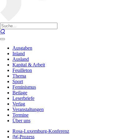
Ausgaben
Inland
Ausland
Kapital & Arbeit
Feuilleton
Thema
Sport
Feminismus
Beilage
Leserbriefe
Verlag
Veranstaltungen
Termine
Über uns
Rosa-Luxemburg-Konferenz
jW-Prozess