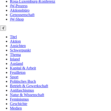
Rosa-Luxemburg-Konferenz
jW-Prozess
Aktionsbüro
Genossenschaft
jW-Shop
Titel
Aktion
Ansichten
Schwerpunkt
Thema
Inland
Ausland
Kapital & Arbeit
Feuilleton
Sport
Politisches Buch
Betrieb & Gewerkschaft
Antifaschismus
Natur & Wissenschaft
Feminismus
Geschichte
Medien