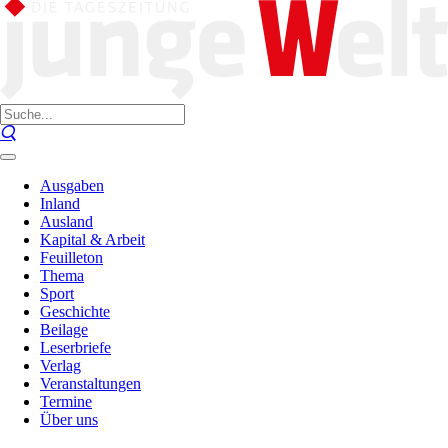
Ausgaben
Inland
Ausland
Kapital & Arbeit
Feuilleton
Thema
Sport
Geschichte
Beilage
Leserbriefe
Verlag
Veranstaltungen
Termine
Über uns