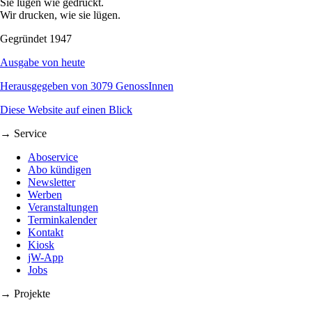
Sie lügen wie gedruckt.
Wir drucken, wie sie lügen.
Gegründet 1947
Ausgabe von heute
Herausgegeben von 3079 GenossInnen
Diese Website auf einen Blick
→ Service
Aboservice
Abo kündigen
Newsletter
Werben
Veranstaltungen
Terminkalender
Kontakt
Kiosk
jW-App
Jobs
→ Projekte