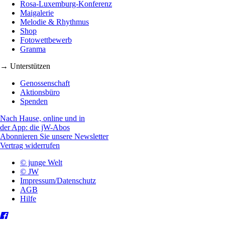
Rosa-Luxemburg-Konferenz
Maigalerie
Melodie & Rhythmus
Shop
Fotowettbewerb
Granma
→ Unterstützen
Genossenschaft
Aktionsbüro
Spenden
Nach Hause, online und in
der App: die jW-Abos
Abonnieren Sie unsere Newsletter
Vertrag widerrufen
© junge Welt
© JW
Impressum/Datenschutz
AGB
Hilfe