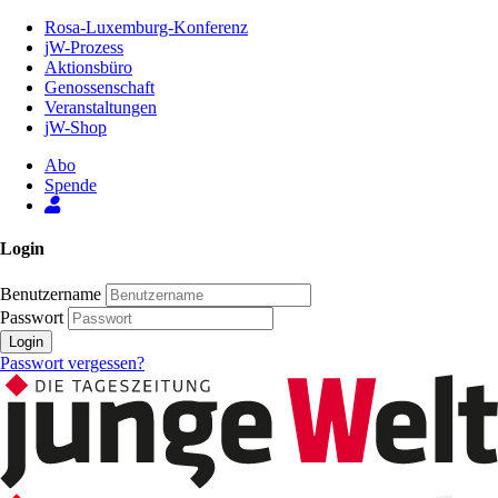
Zum
Rosa-Luxemburg-Konferenz
Inhalt
jW-Prozess
der
Aktionsbüro
Seite
Genossenschaft
Veranstaltungen
jW-Shop
Abo
Spende
Login
Benutzername
Passwort
Login
Passwort vergessen?