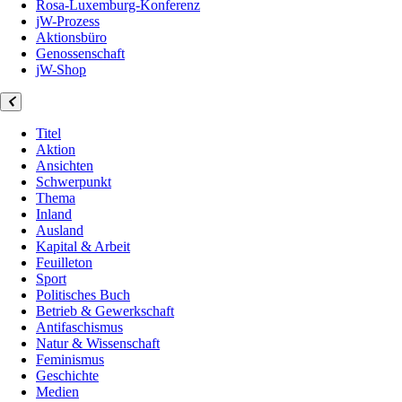
Rosa-Luxemburg-Konferenz
jW-Prozess
Aktionsbüro
Genossenschaft
jW-Shop
Titel
Aktion
Ansichten
Schwerpunkt
Thema
Inland
Ausland
Kapital & Arbeit
Feuilleton
Sport
Politisches Buch
Betrieb & Gewerkschaft
Antifaschismus
Natur & Wissenschaft
Feminismus
Geschichte
Medien