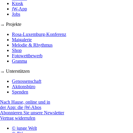
Kiosk
jW-App
Jobs
→ Projekte
Rosa-Luxemburg-Konferenz
Maigalerie
Melodie & Rhythmus
Shop
Fotowettbewerb
Granma
→ Unterstützen
Genossenschaft
Aktionsbüro
Spenden
Nach Hause, online und in
der App: die jW-Abos
Abonnieren Sie unsere Newsletter
Vertrag widerrufen
© junge Welt