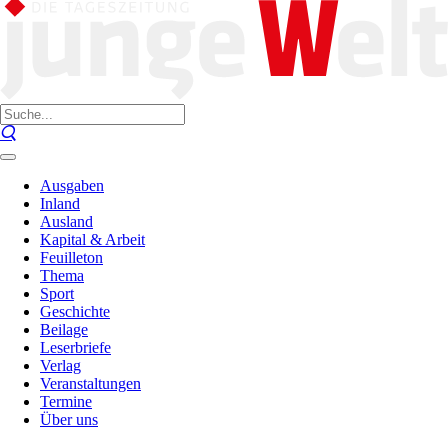
Ausgaben
Inland
Ausland
Kapital & Arbeit
Feuilleton
Thema
Sport
Geschichte
Beilage
Leserbriefe
Verlag
Veranstaltungen
Termine
Über uns