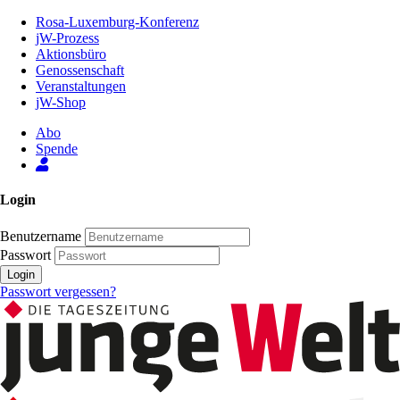
Zum
Rosa-Luxemburg-Konferenz
Inhalt
jW-Prozess
der
Aktionsbüro
Seite
Genossenschaft
Veranstaltungen
jW-Shop
Abo
Spende
Login
Benutzername
Passwort
Login
Passwort vergessen?