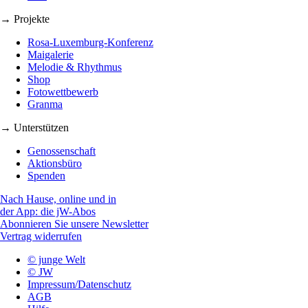
→ Projekte
Rosa-Luxemburg-Konferenz
Maigalerie
Melodie & Rhythmus
Shop
Fotowettbewerb
Granma
→ Unterstützen
Genossenschaft
Aktionsbüro
Spenden
Nach Hause, online und in
der App: die jW-Abos
Abonnieren Sie unsere Newsletter
Vertrag widerrufen
© junge Welt
© JW
Impressum/Datenschutz
AGB