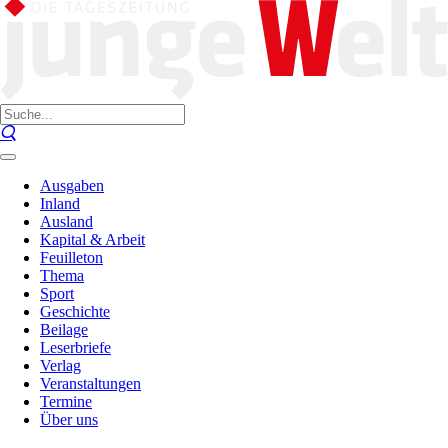
Ausgaben
Inland
Ausland
Kapital & Arbeit
Feuilleton
Thema
Sport
Geschichte
Beilage
Leserbriefe
Verlag
Veranstaltungen
Termine
Über uns