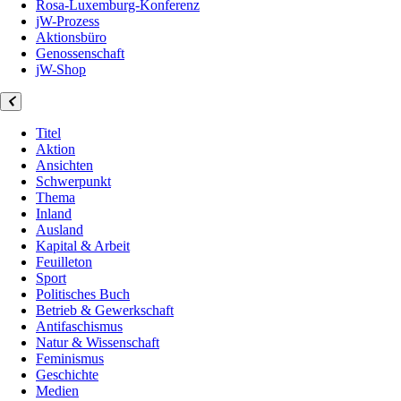
Rosa-Luxemburg-Konferenz
jW-Prozess
Aktionsbüro
Genossenschaft
jW-Shop
Titel
Aktion
Ansichten
Schwerpunkt
Thema
Inland
Ausland
Kapital & Arbeit
Feuilleton
Sport
Politisches Buch
Betrieb & Gewerkschaft
Antifaschismus
Natur & Wissenschaft
Feminismus
Geschichte
Medien