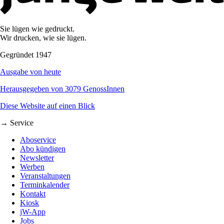
Sie lügen wie gedruckt.
Wir drucken, wie sie lügen.
Gegründet 1947
Ausgabe von heute
Herausgegeben von 3079 GenossInnen
Diese Website auf einen Blick
→ Service
Aboservice
Abo kündigen
Newsletter
Werben
Veranstaltungen
Terminkalender
Kontakt
Kiosk
jW-App
Jobs