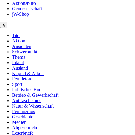
Aktionsbüro
Genossenschaft
jW-Shop
Titel
Aktion
Ansichten
Schwerpunkt
Thema
Inland
Ausland
Kapital & Arbeit
Feuilleton
Sport
Politisches Buch
Betrieb & Gewerkschaft
Antifaschismus
Natur & Wissenschaft
Feminismus
Geschichte
Medien
Abgeschrieben
Leserbriefe