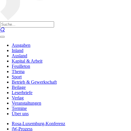
Ausgaben
Inland
Ausland
Kapital & Arbeit
Feuilleton
Thema
Sport
Betrieb & Gewerkschaft
Beilage
Leserbriefe
Verlag
Veranstaltungen
Termine
Über uns
Rosa-Luxemburg-Konferenz
jW-Prozess