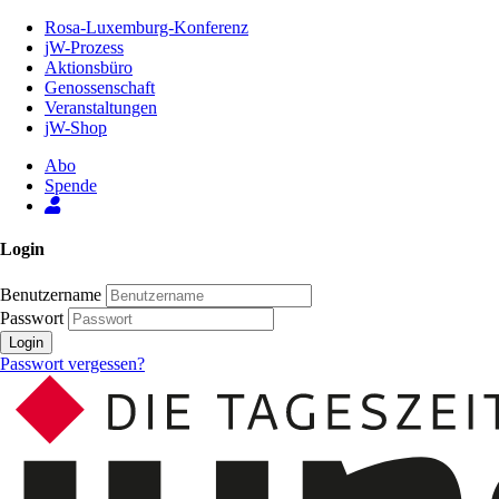
Zum
Rosa-Luxemburg-Konferenz
Inhalt
jW-Prozess
der
Aktionsbüro
Seite
Genossenschaft
Veranstaltungen
jW-Shop
Abo
Spende
Login
Benutzername
Passwort
Login
Passwort vergessen?