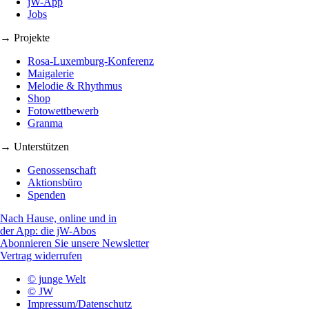
jW-App
Jobs
→ Projekte
Rosa-Luxemburg-Konferenz
Maigalerie
Melodie & Rhythmus
Shop
Fotowettbewerb
Granma
→ Unterstützen
Genossenschaft
Aktionsbüro
Spenden
Nach Hause, online und in
der App: die jW-Abos
Abonnieren Sie unsere Newsletter
Vertrag widerrufen
© junge Welt
© JW
Impressum/Datenschutz