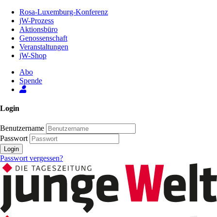
Zum
Rosa-Luxemburg-Konferenz
Inhalt
jW-Prozess
der
Aktionsbüro
Seite
Genossenschaft
Veranstaltungen
jW-Shop
Abo
Spende
Login
Benutzername
Passwort
Login
Passwort vergessen?