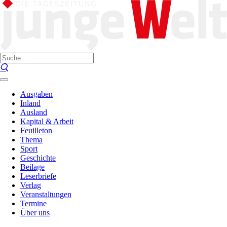
Ausgaben
Inland
Ausland
Kapital & Arbeit
Feuilleton
Thema
Sport
Geschichte
Beilage
Leserbriefe
Verlag
Veranstaltungen
Termine
Über uns