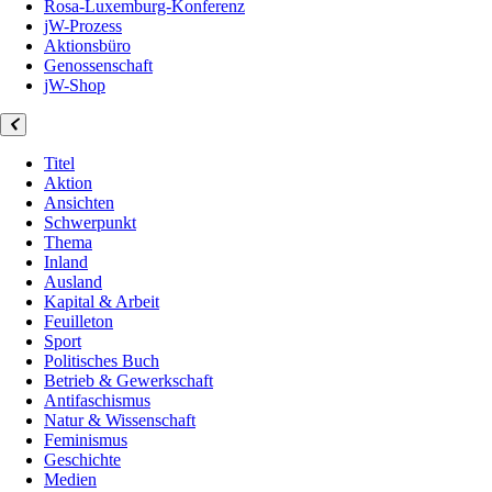
Rosa-Luxemburg-Konferenz
jW-Prozess
Aktionsbüro
Genossenschaft
jW-Shop
Titel
Aktion
Ansichten
Schwerpunkt
Thema
Inland
Ausland
Kapital & Arbeit
Feuilleton
Sport
Politisches Buch
Betrieb & Gewerkschaft
Antifaschismus
Natur & Wissenschaft
Feminismus
Geschichte
Medien