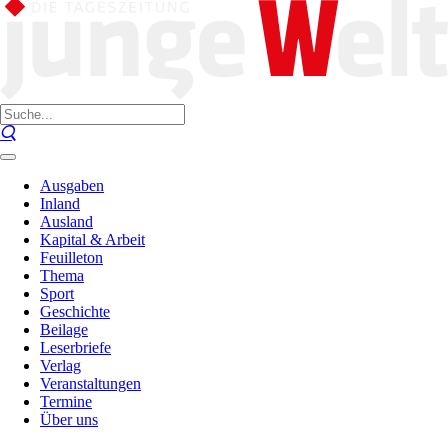
Ausgaben
Inland
Ausland
Kapital & Arbeit
Feuilleton
Thema
Sport
Geschichte
Beilage
Leserbriefe
Verlag
Veranstaltungen
Termine
Über uns