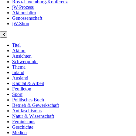
Rosa-Luxemburg-Konferenz
jW-Prozess
Aktionsbüro
Genossenschaft
jW-Shop
Titel
Aktion
Ansichten
Schwerpunkt
Thema
Inland
Ausland
Kapital & Arbeit
Feuilleton
Sport
Politisches Buch
Betrieb & Gewerkschaft
Antifaschismus
Natur & Wissenschaft
Feminismus
Geschichte
Medien