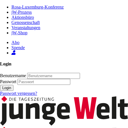
Zum
Rosa-Luxemburg-Konferenz
Inhalt
jW-Prozess
der
Aktionsbüro
Seite
Genossenschaft
Veranstaltungen
jW-Shop
Abo
Spende
Login
Benutzername
Passwort
Login
Passwort vergessen?