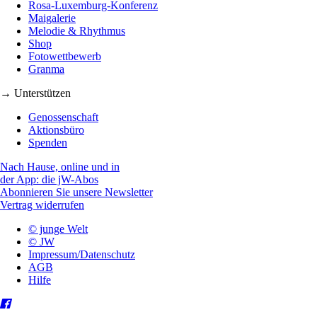
Rosa-Luxemburg-Konferenz
Maigalerie
Melodie & Rhythmus
Shop
Fotowettbewerb
Granma
→ Unterstützen
Genossenschaft
Aktionsbüro
Spenden
Nach Hause, online und in
der App: die jW-Abos
Abonnieren Sie unsere Newsletter
Vertrag widerrufen
© junge Welt
© JW
Impressum/Datenschutz
AGB
Hilfe