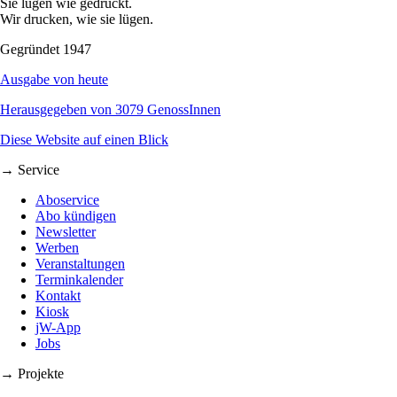
Sie lügen wie gedruckt.
Wir drucken, wie sie lügen.
Gegründet 1947
Ausgabe von heute
Herausgegeben von 3079 GenossInnen
Diese Website auf einen Blick
→ Service
Aboservice
Abo kündigen
Newsletter
Werben
Veranstaltungen
Terminkalender
Kontakt
Kiosk
jW-App
Jobs
→ Projekte