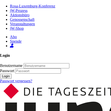
Zum
Rosa-Luxemburg-Konferenz
Inhalt
jW-Prozess
der
Aktionsbüro
Seite
Genossenschaft
Veranstaltungen
jW-Shop
Abo
Spende
Login
Benutzername
Passwort
Login
Passwort vergessen?