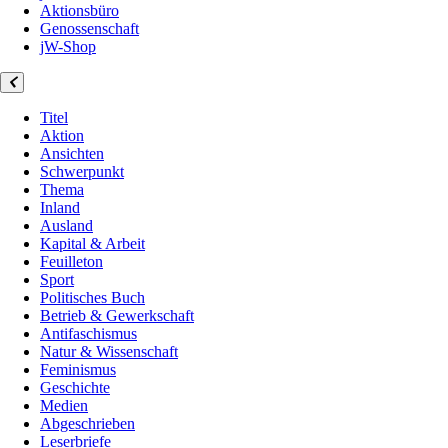
Aktionsbüro
Genossenschaft
jW-Shop
Titel
Aktion
Ansichten
Schwerpunkt
Thema
Inland
Ausland
Kapital & Arbeit
Feuilleton
Sport
Politisches Buch
Betrieb & Gewerkschaft
Antifaschismus
Natur & Wissenschaft
Feminismus
Geschichte
Medien
Abgeschrieben
Leserbriefe