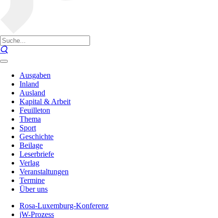
Ausgaben
Inland
Ausland
Kapital & Arbeit
Feuilleton
Thema
Sport
Geschichte
Beilage
Leserbriefe
Verlag
Veranstaltungen
Termine
Über uns
Rosa-Luxemburg-Konferenz
jW-Prozess