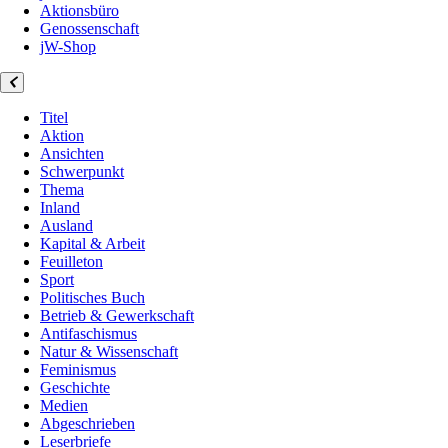
Aktionsbüro
Genossenschaft
jW-Shop
Titel
Aktion
Ansichten
Schwerpunkt
Thema
Inland
Ausland
Kapital & Arbeit
Feuilleton
Sport
Politisches Buch
Betrieb & Gewerkschaft
Antifaschismus
Natur & Wissenschaft
Feminismus
Geschichte
Medien
Abgeschrieben
Leserbriefe