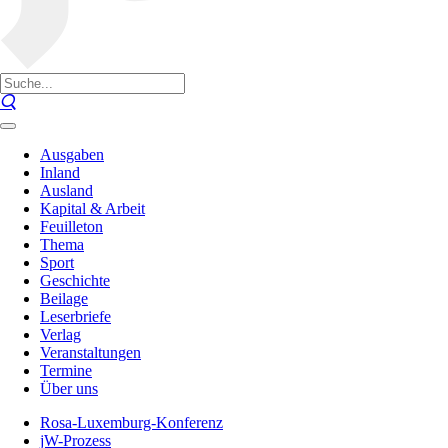
Ausgaben
Inland
Ausland
Kapital & Arbeit
Feuilleton
Thema
Sport
Geschichte
Beilage
Leserbriefe
Verlag
Veranstaltungen
Termine
Über uns
Rosa-Luxemburg-Konferenz
jW-Prozess