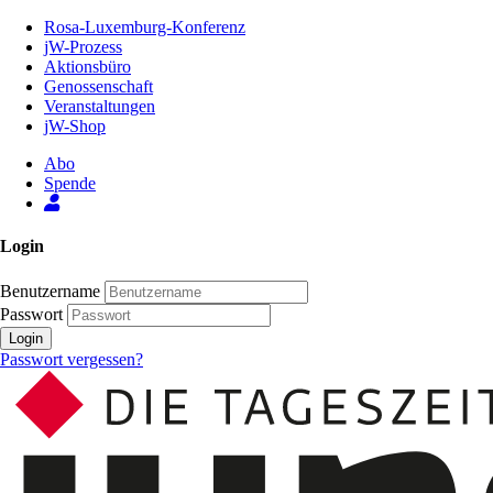
Zum
Rosa-Luxemburg-Konferenz
Inhalt
jW-Prozess
der
Aktionsbüro
Seite
Genossenschaft
Veranstaltungen
jW-Shop
Abo
Spende
Login
Benutzername
Passwort
Login
Passwort vergessen?