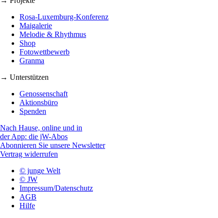
→ Projekte
Rosa-Luxemburg-Konferenz
Maigalerie
Melodie & Rhythmus
Shop
Fotowettbewerb
Granma
→ Unterstützen
Genossenschaft
Aktionsbüro
Spenden
Nach Hause, online und in
der App: die jW-Abos
Abonnieren Sie unsere Newsletter
Vertrag widerrufen
© junge Welt
© JW
Impressum/Datenschutz
AGB
Hilfe