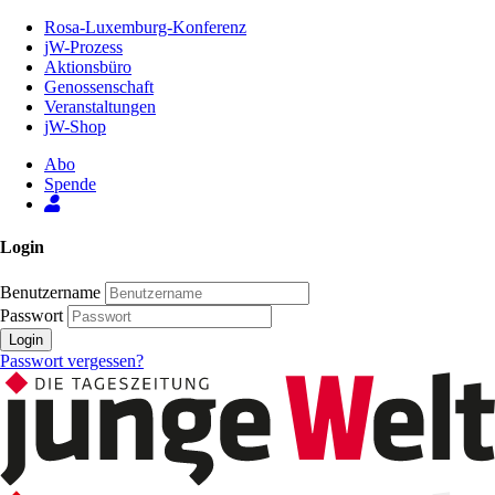
Zum
Rosa-Luxemburg-Konferenz
Inhalt
jW-Prozess
der
Aktionsbüro
Seite
Genossenschaft
Veranstaltungen
jW-Shop
Abo
Spende
Login
Benutzername
Passwort
Login
Passwort vergessen?