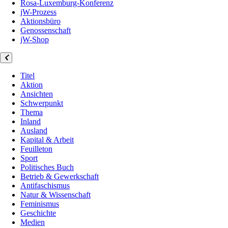
Rosa-Luxemburg-Konferenz
jW-Prozess
Aktionsbüro
Genossenschaft
jW-Shop
Titel
Aktion
Ansichten
Schwerpunkt
Thema
Inland
Ausland
Kapital & Arbeit
Feuilleton
Sport
Politisches Buch
Betrieb & Gewerkschaft
Antifaschismus
Natur & Wissenschaft
Feminismus
Geschichte
Medien