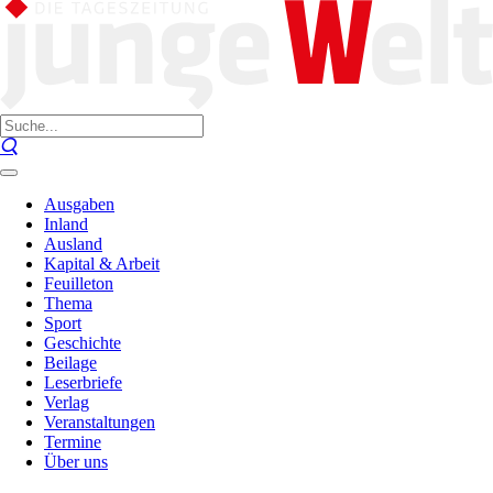
Ausgaben
Inland
Ausland
Kapital & Arbeit
Feuilleton
Thema
Sport
Geschichte
Beilage
Leserbriefe
Verlag
Veranstaltungen
Termine
Über uns