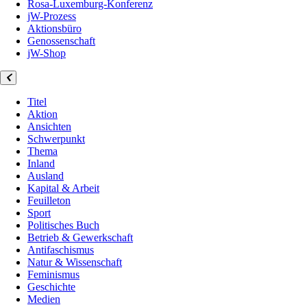
Rosa-Luxemburg-Konferenz
jW-Prozess
Aktionsbüro
Genossenschaft
jW-Shop
Titel
Aktion
Ansichten
Schwerpunkt
Thema
Inland
Ausland
Kapital & Arbeit
Feuilleton
Sport
Politisches Buch
Betrieb & Gewerkschaft
Antifaschismus
Natur & Wissenschaft
Feminismus
Geschichte
Medien