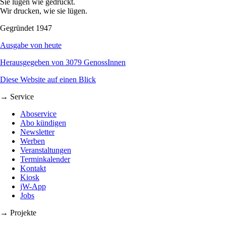
Sie lügen wie gedruckt.
Wir drucken, wie sie lügen.
Gegründet 1947
Ausgabe von heute
Herausgegeben von 3079 GenossInnen
Diese Website auf einen Blick
→ Service
Aboservice
Abo kündigen
Newsletter
Werben
Veranstaltungen
Terminkalender
Kontakt
Kiosk
jW-App
Jobs
→ Projekte