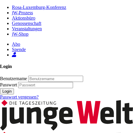
Zum
Rosa-Luxemburg-Konferenz
Inhalt
jW-Prozess
der
Aktionsbüro
Seite
Genossenschaft
Veranstaltungen
jW-Shop
Abo
Spende
Login
Benutzername
Passwort
Login
Passwort vergessen?