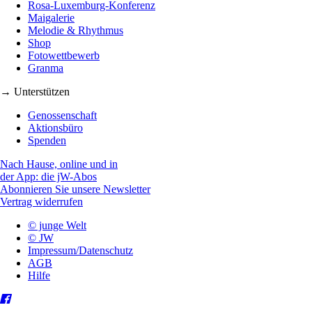
Rosa-Luxemburg-Konferenz
Maigalerie
Melodie & Rhythmus
Shop
Fotowettbewerb
Granma
→ Unterstützen
Genossenschaft
Aktionsbüro
Spenden
Nach Hause, online und in
der App: die jW-Abos
Abonnieren Sie unsere Newsletter
Vertrag widerrufen
© junge Welt
© JW
Impressum/Datenschutz
AGB
Hilfe