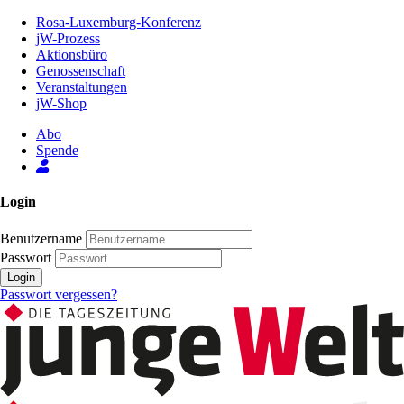
Zum
Rosa-Luxemburg-Konferenz
Inhalt
jW-Prozess
der
Aktionsbüro
Seite
Genossenschaft
Veranstaltungen
jW-Shop
Abo
Spende
Login
Benutzername
Passwort
Login
Passwort vergessen?