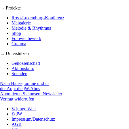
→ Projekte
Rosa-Luxemburg-Konferenz
Maigalerie
Melodie & Rhythmus
Shop
Fotowettbewerb
Granma
→ Unterstützen
Genossenschaft
Aktionsbüro
Spenden
Nach Hause, online und in
der App: die jW-Abos
Abonnieren Sie unsere Newsletter
Vertrag widerrufen
© junge Welt
© JW
Impressum/Datenschutz
AGB