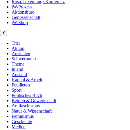
Rosa-Luxemburg-Konferenz
jW-Prozess
Aktionsbüro
Genossenschaft
jW-Shop
Titel
Aktion
Ansichten
Schwerpunkt
Thema
Inland
Ausland
Kapital & Arbeit
Feuilleton
Sport
Politisches Buch
Betrieb & Gewerkschaft
Antifaschismus
Natur & Wissenschaft
Feminismus
Geschichte
Medien