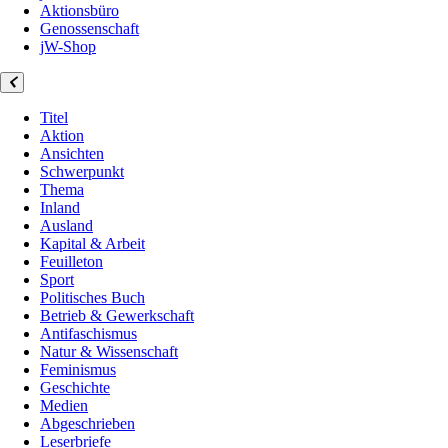
Aktionsbüro
Genossenschaft
jW-Shop
Titel
Aktion
Ansichten
Schwerpunkt
Thema
Inland
Ausland
Kapital & Arbeit
Feuilleton
Sport
Politisches Buch
Betrieb & Gewerkschaft
Antifaschismus
Natur & Wissenschaft
Feminismus
Geschichte
Medien
Abgeschrieben
Leserbriefe