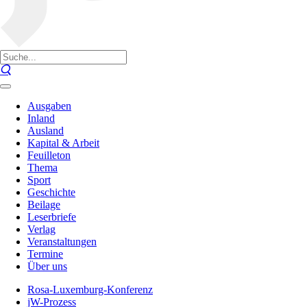
Ausgaben
Inland
Ausland
Kapital & Arbeit
Feuilleton
Thema
Sport
Geschichte
Beilage
Leserbriefe
Verlag
Veranstaltungen
Termine
Über uns
Rosa-Luxemburg-Konferenz
jW-Prozess