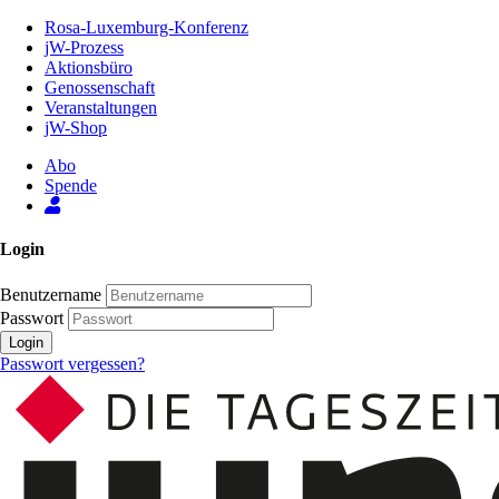
Zum
Rosa-Luxemburg-Konferenz
Inhalt
jW-Prozess
der
Aktionsbüro
Seite
Genossenschaft
Veranstaltungen
jW-Shop
Abo
Spende
Login
Benutzername
Passwort
Login
Passwort vergessen?