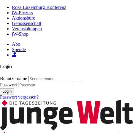
Zum
Rosa-Luxemburg-Konferenz
Inhalt
jW-Prozess
der
Aktionsbüro
Seite
Genossenschaft
Veranstaltungen
jW-Shop
Abo
Spende
Login
Benutzername
Passwort
Login
Passwort vergessen?