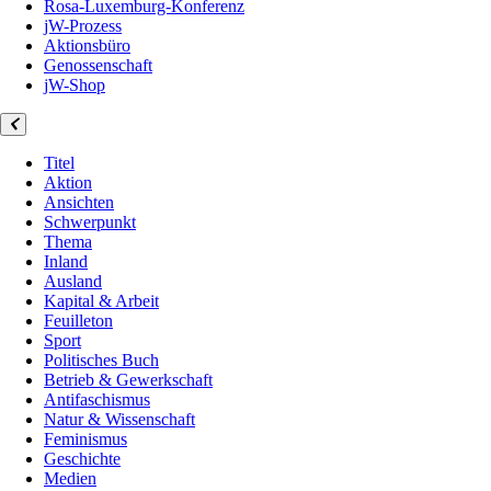
Rosa-Luxemburg-Konferenz
jW-Prozess
Aktionsbüro
Genossenschaft
jW-Shop
Titel
Aktion
Ansichten
Schwerpunkt
Thema
Inland
Ausland
Kapital & Arbeit
Feuilleton
Sport
Politisches Buch
Betrieb & Gewerkschaft
Antifaschismus
Natur & Wissenschaft
Feminismus
Geschichte
Medien