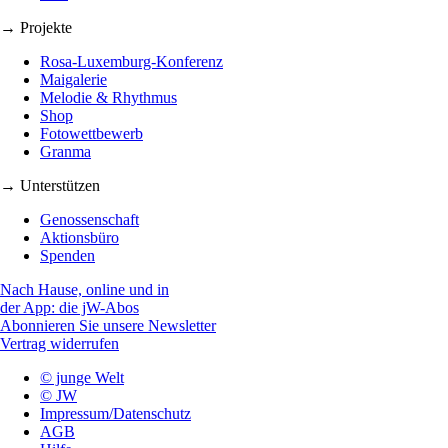
→ Projekte
Rosa-Luxemburg-Konferenz
Maigalerie
Melodie & Rhythmus
Shop
Fotowettbewerb
Granma
→ Unterstützen
Genossenschaft
Aktionsbüro
Spenden
Nach Hause, online und in
der App: die jW-Abos
Abonnieren Sie unsere Newsletter
Vertrag widerrufen
© junge Welt
© JW
Impressum/Datenschutz
AGB