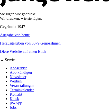
Sie lügen wie gedruckt.
Wir drucken, wie sie lügen.
Gegründet 1947
Ausgabe von heute
Herausgegeben von 3079 GenossInnen
Diese Website auf einen Blick
→ Service
Aboservice
Abo kündigen
Newsletter
Werben
Veranstaltungen
Terminkalender
Kontakt
Kiosk
jW-App
Jobs