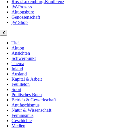
Rosa-Luxemburg-Konferenz
jW-Prozess
Aktionsbüro
Genossenschaft
jW-Shop
Titel
Aktion
Ansichten
Schwerpunkt
Thema
Inland
Ausland
Kapital & Arbeit
Feuilleton
Sport
Politisches Buch
Betrieb & Gewerkschaft
Antifaschismus
Natur & Wissenschaft
Feminismus
Geschichte
Medien