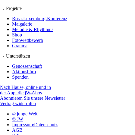
→ Projekte
Rosa-Luxemburg-Konferenz
Maigalerie
Melodie & Rhythmus
Shop
Fotowettbewerb
Granma
→ Unterstützen
Genossenschaft
Aktionsbüro
Spenden
Nach Hause, online und in
der App: die jW-Abos
Abonnieren Sie unsere Newsletter
Vertrag widerrufen
© junge Welt
© JW
Impressum/Datenschutz
AGB