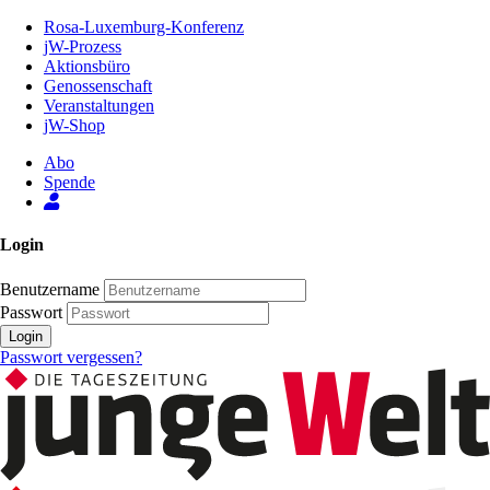
Zum
Rosa-Luxemburg-Konferenz
Inhalt
jW-Prozess
der
Aktionsbüro
Seite
Genossenschaft
Veranstaltungen
jW-Shop
Abo
Spende
Login
Benutzername
Passwort
Login
Passwort vergessen?