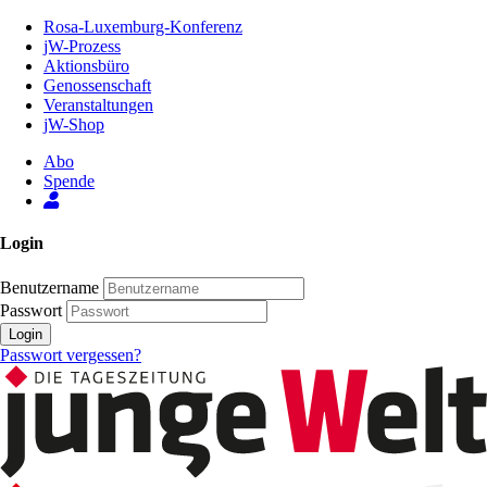
Zum
Rosa-Luxemburg-Konferenz
Inhalt
jW-Prozess
der
Aktionsbüro
Seite
Genossenschaft
Veranstaltungen
jW-Shop
Abo
Spende
Login
Benutzername
Passwort
Login
Passwort vergessen?