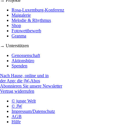
→ Projekte
Rosa-Luxemburg-Konferenz
Maigalerie
Melodie & Rhythmus
Shop
Fotowettbewerb
Granma
→ Unterstützen
Genossenschaft
Aktionsbüro
Spenden
Nach Hause, online und in
der App: die jW-Abos
Abonnieren Sie unsere Newsletter
Vertrag widerrufen
© junge Welt
© JW
Impressum/Datenschutz
AGB
Hilfe