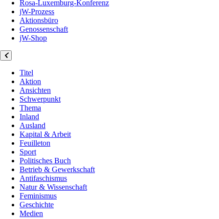
Rosa-Luxemburg-Konferenz
jW-Prozess
Aktionsbüro
Genossenschaft
jW-Shop
Titel
Aktion
Ansichten
Schwerpunkt
Thema
Inland
Ausland
Kapital & Arbeit
Feuilleton
Sport
Politisches Buch
Betrieb & Gewerkschaft
Antifaschismus
Natur & Wissenschaft
Feminismus
Geschichte
Medien