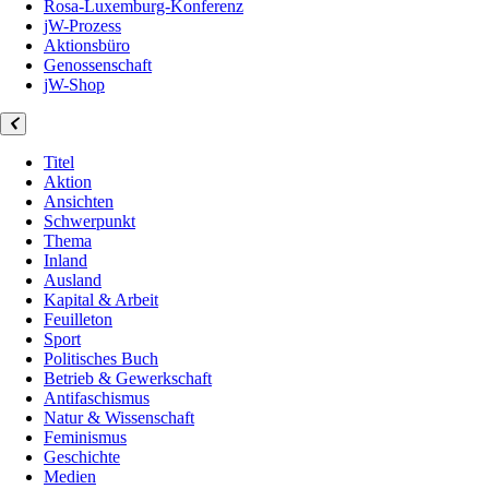
Rosa-Luxemburg-Konferenz
jW-Prozess
Aktionsbüro
Genossenschaft
jW-Shop
Titel
Aktion
Ansichten
Schwerpunkt
Thema
Inland
Ausland
Kapital & Arbeit
Feuilleton
Sport
Politisches Buch
Betrieb & Gewerkschaft
Antifaschismus
Natur & Wissenschaft
Feminismus
Geschichte
Medien