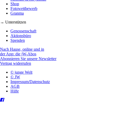
Shop
Fotowettbewerb
Granma
→ Unterstützen
Genossenschaft
Aktionsbüro
Spenden
Nach Hause, online und in
der App: die jW-Abos
Abonnieren Sie unsere Newsletter
Vertrag widerrufen
© junge Welt
© JW
Impressum/Datenschutz
AGB
Hilfe