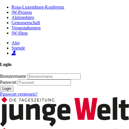
Zum
Rosa-Luxemburg-Konferenz
Inhalt
jW-Prozess
der
Aktionsbüro
Seite
Genossenschaft
Veranstaltungen
jW-Shop
Abo
Spende
Login
Benutzername
Passwort
Login
Passwort vergessen?