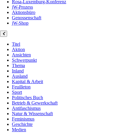
Rosa-Luxemburg-Konferenz
jW-Prozess
Aktionsbüro
Genossenschaft
jW-Shop
Titel
Aktion
Ansichten
Schwerpunkt
Thema
Inland
Ausland
Kapital & Arbeit
Feuilleton
Sport
Politisches Buch
Betrieb & Gewerkschaft
Antifaschismus
Natur & Wissenschaft
Feminismus
Geschichte
Medien