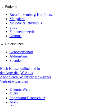
→ Projekte
Rosa-Luxemburg-Konferenz
Maigalerie
Melodie & Rhythmus
Shop
Fotowettbewerb
Granma
→ Unterstützen
Genossenschaft
Aktionsbüro
Spenden
Nach Hause, online und in
der App: die jW-Abos
Abonnieren Sie unsere Newsletter
Vertrag widerrufen
© junge Welt
© JW
Impressum/Datenschutz
AGB