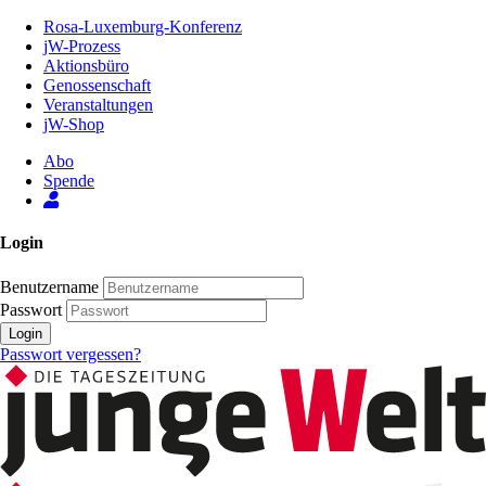
Zum
Rosa-Luxemburg-Konferenz
Inhalt
jW-Prozess
der
Aktionsbüro
Seite
Genossenschaft
Veranstaltungen
jW-Shop
Abo
Spende
Login
Benutzername
Passwort
Login
Passwort vergessen?