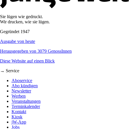
Sie lügen wie gedruckt.
Wir drucken, wie sie lügen.
Gegründet 1947
Ausgabe von heute
Herausgegeben von 3079 GenossInnen
Diese Website auf einen Blick
→ Service
Aboservice
Abo kündigen
Newsletter
Werben
Veranstaltungen
Terminkalender
Kontakt
Kiosk
jW-App
Jobs