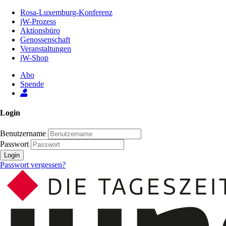
Zum
Rosa-Luxemburg-Konferenz
Inhalt
jW-Prozess
der
Aktionsbüro
Seite
Genossenschaft
Veranstaltungen
jW-Shop
Abo
Spende
Login
Benutzername
Passwort
Login
Passwort vergessen?