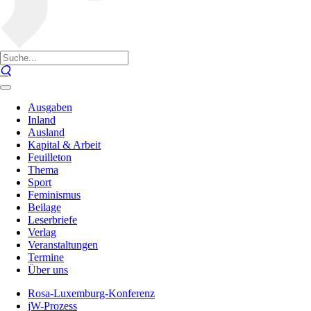
Ausgaben
Inland
Ausland
Kapital & Arbeit
Feuilleton
Thema
Sport
Feminismus
Beilage
Leserbriefe
Verlag
Veranstaltungen
Termine
Über uns
Rosa-Luxemburg-Konferenz
jW-Prozess