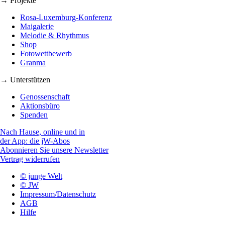
→ Projekte
Rosa-Luxemburg-Konferenz
Maigalerie
Melodie & Rhythmus
Shop
Fotowettbewerb
Granma
→ Unterstützen
Genossenschaft
Aktionsbüro
Spenden
Nach Hause, online und in
der App: die jW-Abos
Abonnieren Sie unsere Newsletter
Vertrag widerrufen
© junge Welt
© JW
Impressum/Datenschutz
AGB
Hilfe