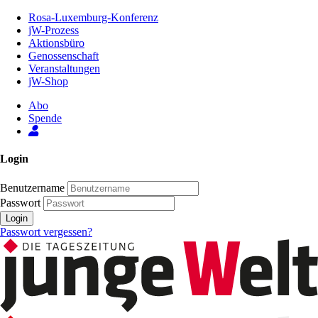
Zum
Rosa-Luxemburg-Konferenz
Inhalt
jW-Prozess
der
Aktionsbüro
Seite
Genossenschaft
Veranstaltungen
jW-Shop
Abo
Spende
Login
Benutzername
Passwort
Login
Passwort vergessen?