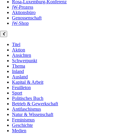
Rosa-Luxemburg-Konferenz
jW-Prozess
Aktionsbüro
Genossenschaft
jW-Shop
Titel
Aktion
Ansichten
Schwerpunkt
Thema
Inland
Ausland
Kapital & Arbeit
Feuilleton
Sport
Politisches Buch
Betrieb & Gewerkschaft
Antifaschismus
Natur & Wissenschaft
Feminismus
Geschichte
Medien