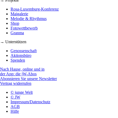
→ Projekte
Rosa-Luxemburg-Konferenz
Maigalerie
Melodie & Rhythmus
Shop
Fotowettbewerb
Granma
→ Unterstützen
Genossenschaft
Aktionsbüro
Spenden
Nach Hause, online und in
der App: die jW-Abos
Abonnieren Sie unsere Newsletter
Vertrag widerrufen
© junge Welt
© JW
Impressum/Datenschutz
AGB
Hilfe