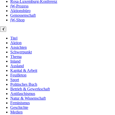
Rosa-Luxemburg-Konferenz
jW-Prozess
Aktionsbüro
Genossenschaft
jW-Shop
Titel
Aktion
Ansichten
Schwerpunkt
Thema
Inland
Ausland
Kapital & Arbeit
Feuilleton
Sport
Politisches Buch
Betrieb & Gewerkschaft
Antifaschismus
Natur & Wissenschaft
Feminismus
Geschichte
Medien