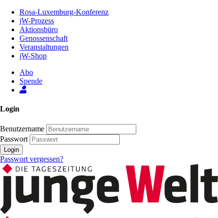
Zum
Rosa-Luxemburg-Konferenz
Inhalt
jW-Prozess
der
Aktionsbüro
Seite
Genossenschaft
Veranstaltungen
jW-Shop
Abo
Spende
Login
Benutzername
Passwort
Login
Passwort vergessen?