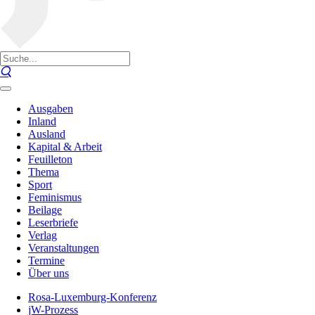
Ausgaben
Inland
Ausland
Kapital & Arbeit
Feuilleton
Thema
Sport
Feminismus
Beilage
Leserbriefe
Verlag
Veranstaltungen
Termine
Über uns
Rosa-Luxemburg-Konferenz
jW-Prozess