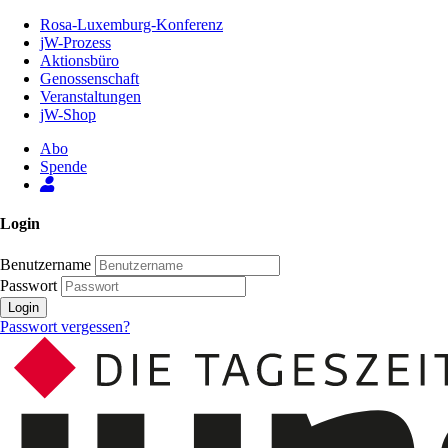
Zum
Rosa-Luxemburg-Konferenz
Inhalt
jW-Prozess
der
Aktionsbüro
Seite
Genossenschaft
Veranstaltungen
jW-Shop
Abo
Spende
Login
Benutzername
Passwort
Login
Passwort vergessen?