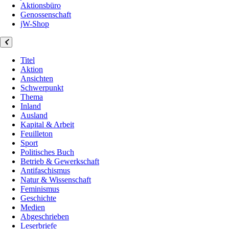
Aktionsbüro
Genossenschaft
jW-Shop
Titel
Aktion
Ansichten
Schwerpunkt
Thema
Inland
Ausland
Kapital & Arbeit
Feuilleton
Sport
Politisches Buch
Betrieb & Gewerkschaft
Antifaschismus
Natur & Wissenschaft
Feminismus
Geschichte
Medien
Abgeschrieben
Leserbriefe