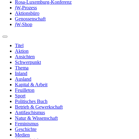
Rosa-Luxemburg-Konferenz
jW-Prozess
Aktionsbüro
Genossenschaft
jW-Shop
Titel
Aktion
Ansichten
Schwerpunkt
Thema
Inland
Ausland
Kapital & Arbeit
Feuilleton
Sport
Politisches Buch
Betrieb & Gewerkschaft
Antifaschismus
Natur & Wissenschaft
Feminismus
Geschichte
Medien