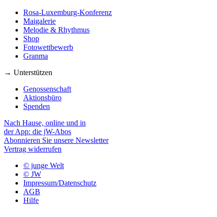
Rosa-Luxemburg-Konferenz
Maigalerie
Melodie & Rhythmus
Shop
Fotowettbewerb
Granma
→ Unterstützen
Genossenschaft
Aktionsbüro
Spenden
Nach Hause, online und in
der App: die jW-Abos
Abonnieren Sie unsere Newsletter
Vertrag widerrufen
© junge Welt
© JW
Impressum/Datenschutz
AGB
Hilfe