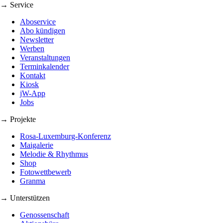
→ Service
Aboservice
Abo kündigen
Newsletter
Werben
Veranstaltungen
Terminkalender
Kontakt
Kiosk
jW-App
Jobs
→ Projekte
Rosa-Luxemburg-Konferenz
Maigalerie
Melodie & Rhythmus
Shop
Fotowettbewerb
Granma
→ Unterstützen
Genossenschaft