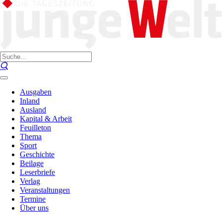
Ausgaben
Inland
Ausland
Kapital & Arbeit
Feuilleton
Thema
Sport
Geschichte
Beilage
Leserbriefe
Verlag
Veranstaltungen
Termine
Über uns