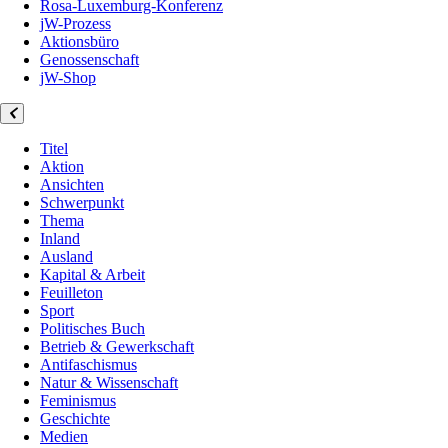
Rosa-Luxemburg-Konferenz
jW-Prozess
Aktionsbüro
Genossenschaft
jW-Shop
Titel
Aktion
Ansichten
Schwerpunkt
Thema
Inland
Ausland
Kapital & Arbeit
Feuilleton
Sport
Politisches Buch
Betrieb & Gewerkschaft
Antifaschismus
Natur & Wissenschaft
Feminismus
Geschichte
Medien