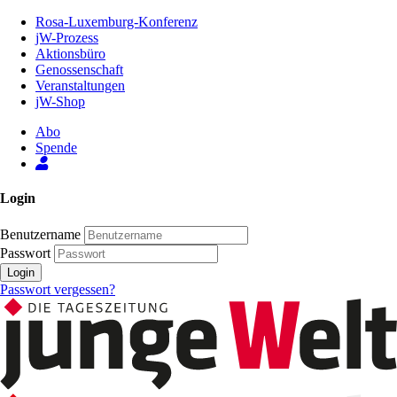
Zum
Rosa-Luxemburg-Konferenz
Inhalt
jW-Prozess
der
Aktionsbüro
Seite
Genossenschaft
Veranstaltungen
jW-Shop
Abo
Spende
Login
Benutzername
Passwort
Login
Passwort vergessen?