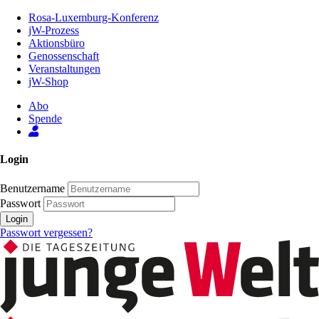
Zum
Rosa-Luxemburg-Konferenz
Inhalt
jW-Prozess
der
Aktionsbüro
Seite
Genossenschaft
Veranstaltungen
jW-Shop
Abo
Spende
Login
Benutzername
Passwort
Login
Passwort vergessen?