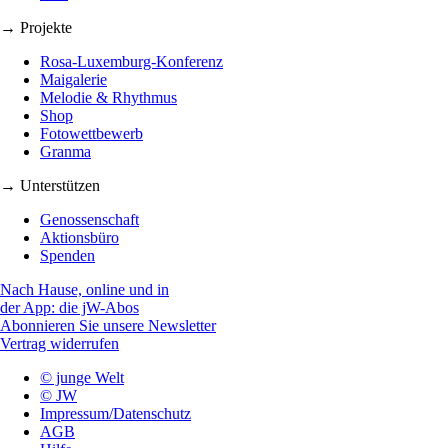
→ Projekte
Rosa-Luxemburg-Konferenz
Maigalerie
Melodie & Rhythmus
Shop
Fotowettbewerb
Granma
→ Unterstützen
Genossenschaft
Aktionsbüro
Spenden
Nach Hause, online und in
der App: die jW-Abos
Abonnieren Sie unsere Newsletter
Vertrag widerrufen
© junge Welt
© JW
Impressum/Datenschutz
AGB