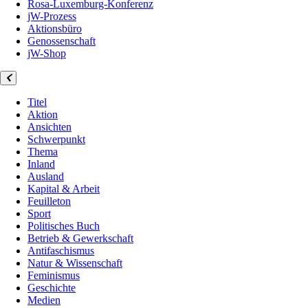
Rosa-Luxemburg-Konferenz
jW-Prozess
Aktionsbüro
Genossenschaft
jW-Shop
Titel
Aktion
Ansichten
Schwerpunkt
Thema
Inland
Ausland
Kapital & Arbeit
Feuilleton
Sport
Politisches Buch
Betrieb & Gewerkschaft
Antifaschismus
Natur & Wissenschaft
Feminismus
Geschichte
Medien