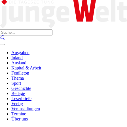
Ausgaben
Inland
Ausland
Kapital & Arbeit
Feuilleton
Thema
Sport
Geschichte
Beilage
Leserbriefe
Verlag
Veranstaltungen
Termine
Über uns