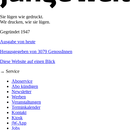
Sie lügen wie gedruckt.
Wir drucken, wie sie lügen.
Gegründet 1947
Ausgabe von heute
Herausgegeben von 3079 GenossInnen
Diese Website auf einen Blick
→ Service
Aboservice
Abo kündigen
Newsletter
Werben
Veranstaltungen
Terminkalender
Kontakt
Kiosk
jW-App
Jobs