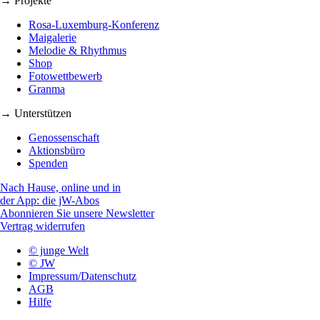
→ Projekte
Rosa-Luxemburg-Konferenz
Maigalerie
Melodie & Rhythmus
Shop
Fotowettbewerb
Granma
→ Unterstützen
Genossenschaft
Aktionsbüro
Spenden
Nach Hause, online und in
der App: die jW-Abos
Abonnieren Sie unsere Newsletter
Vertrag widerrufen
© junge Welt
© JW
Impressum/Datenschutz
AGB
Hilfe