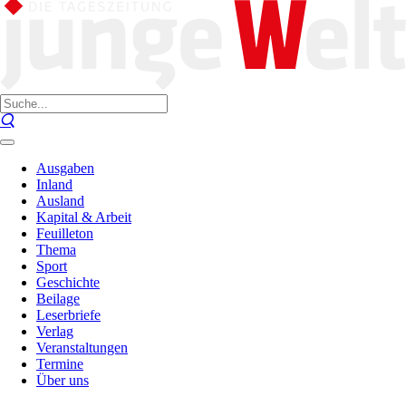
Ausgaben
Inland
Ausland
Kapital & Arbeit
Feuilleton
Thema
Sport
Geschichte
Beilage
Leserbriefe
Verlag
Veranstaltungen
Termine
Über uns