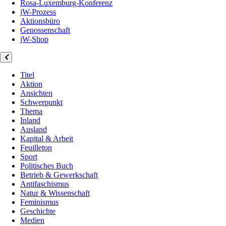
Rosa-Luxemburg-Konferenz
jW-Prozess
Aktionsbüro
Genossenschaft
jW-Shop
Titel
Aktion
Ansichten
Schwerpunkt
Thema
Inland
Ausland
Kapital & Arbeit
Feuilleton
Sport
Politisches Buch
Betrieb & Gewerkschaft
Antifaschismus
Natur & Wissenschaft
Feminismus
Geschichte
Medien