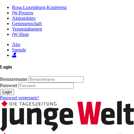
Zum
Rosa-Luxemburg-Konferenz
Inhalt
jW-Prozess
der
Aktionsbüro
Seite
Genossenschaft
Veranstaltungen
jW-Shop
Abo
Spende
Login
Benutzername
Passwort
Login
Passwort vergessen?