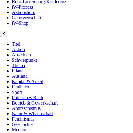
Rosa-Luxemburg-Konferenz
jW-Prozess
Aktionsbüro
Genossenschaft
jW-Shop
Titel
Aktion
Ansichten
Schwerpunkt
Thema
Inland
Ausland
Kapital & Arbeit
Feuilleton
Sport
Politisches Buch
Betrieb & Gewerkschaft
Antifaschismus
Natur & Wissenschaft
Feminismus
Geschichte
Medien