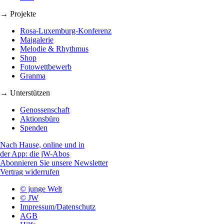
→ Projekte
Rosa-Luxemburg-Konferenz
Maigalerie
Melodie & Rhythmus
Shop
Fotowettbewerb
Granma
→ Unterstützen
Genossenschaft
Aktionsbüro
Spenden
Nach Hause, online und in
der App: die jW-Abos
Abonnieren Sie unsere Newsletter
Vertrag widerrufen
© junge Welt
© JW
Impressum/Datenschutz
AGB