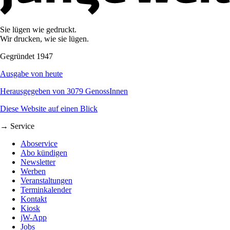
Sie lügen wie gedruckt.
Wir drucken, wie sie lügen.
Gegründet 1947
Ausgabe von heute
Herausgegeben von 3079 GenossInnen
Diese Website auf einen Blick
→ Service
Aboservice
Abo kündigen
Newsletter
Werben
Veranstaltungen
Terminkalender
Kontakt
Kiosk
jW-App
Jobs