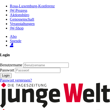
Zum
Rosa-Luxemburg-Konferenz
Inhalt
jW-Prozess
der
Aktionsbüro
Seite
Genossenschaft
Veranstaltungen
jW-Shop
Abo
Spende
Login
Benutzername
Passwort
Login
Passwort vergessen?