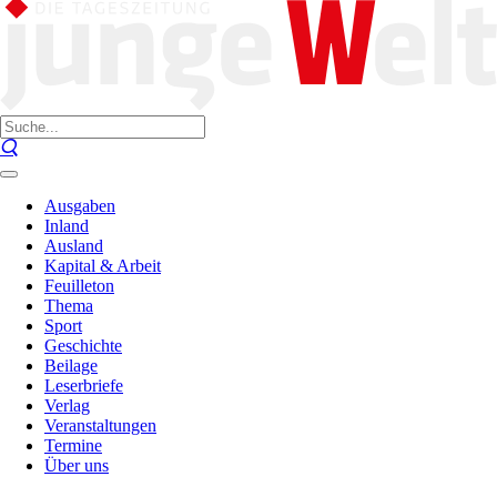
Ausgaben
Inland
Ausland
Kapital & Arbeit
Feuilleton
Thema
Sport
Geschichte
Beilage
Leserbriefe
Verlag
Veranstaltungen
Termine
Über uns