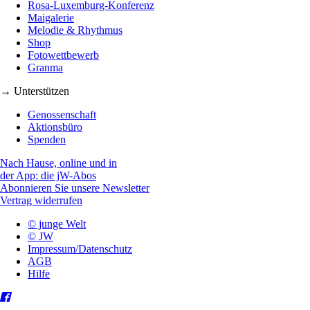
Rosa-Luxemburg-Konferenz
Maigalerie
Melodie & Rhythmus
Shop
Fotowettbewerb
Granma
→ Unterstützen
Genossenschaft
Aktionsbüro
Spenden
Nach Hause, online und in
der App: die jW-Abos
Abonnieren Sie unsere Newsletter
Vertrag widerrufen
© junge Welt
© JW
Impressum/Datenschutz
AGB
Hilfe