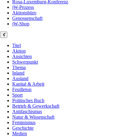
Rosa-Luxemburg-Konferenz
jW-Prozess
Aktionsbüro
Genossenschaft
jW-Shop
Titel
Aktion
Ansichten
Schwerpunkt
Thema
Inland
Ausland
Kapital & Arbeit
Feuilleton
Sport
Politisches Buch
Betrieb & Gewerkschaft
Antifaschismus
Natur & Wissenschaft
Feminismus
Geschichte
Medien