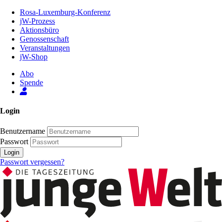
Zum
Rosa-Luxemburg-Konferenz
Inhalt
jW-Prozess
der
Aktionsbüro
Seite
Genossenschaft
Veranstaltungen
jW-Shop
Abo
Spende
Login
Benutzername
Passwort
Login
Passwort vergessen?