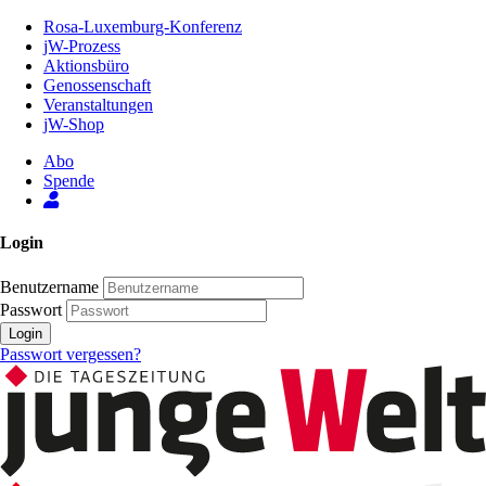
Zum
Rosa-Luxemburg-Konferenz
Inhalt
jW-Prozess
der
Aktionsbüro
Seite
Genossenschaft
Veranstaltungen
jW-Shop
Abo
Spende
Login
Benutzername
Passwort
Login
Passwort vergessen?