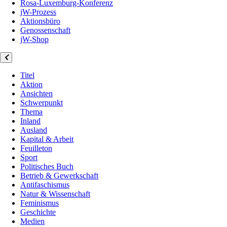
Rosa-Luxemburg-Konferenz
jW-Prozess
Aktionsbüro
Genossenschaft
jW-Shop
Titel
Aktion
Ansichten
Schwerpunkt
Thema
Inland
Ausland
Kapital & Arbeit
Feuilleton
Sport
Politisches Buch
Betrieb & Gewerkschaft
Antifaschismus
Natur & Wissenschaft
Feminismus
Geschichte
Medien