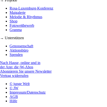
→ Projekte
Rosa-Luxemburg-Konferenz
Maigalerie
Melodie & Rhythmus
Shop
Fotowettbewerb
Granma
→ Unterstützen
Genossenschaft
Aktionsbüro
Spenden
Nach Hause, online und in
der App: die jW-Abos
Abonnieren Sie unsere Newsletter
Vertrag widerrufen
© junge Welt
© JW
Impressum/Datenschutz
AGB
Hilfe