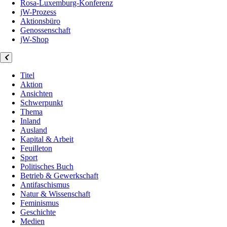
Rosa-Luxemburg-Konferenz
jW-Prozess
Aktionsbüro
Genossenschaft
jW-Shop
Titel
Aktion
Ansichten
Schwerpunkt
Thema
Inland
Ausland
Kapital & Arbeit
Feuilleton
Sport
Politisches Buch
Betrieb & Gewerkschaft
Antifaschismus
Natur & Wissenschaft
Feminismus
Geschichte
Medien