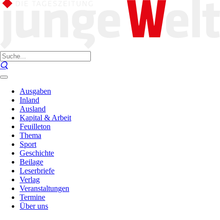
Ausgaben
Inland
Ausland
Kapital & Arbeit
Feuilleton
Thema
Sport
Geschichte
Beilage
Leserbriefe
Verlag
Veranstaltungen
Termine
Über uns