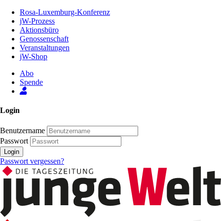
Zum
Rosa-Luxemburg-Konferenz
Inhalt
jW-Prozess
der
Aktionsbüro
Seite
Genossenschaft
Veranstaltungen
jW-Shop
Abo
Spende
Login
Benutzername
Passwort
Login
Passwort vergessen?