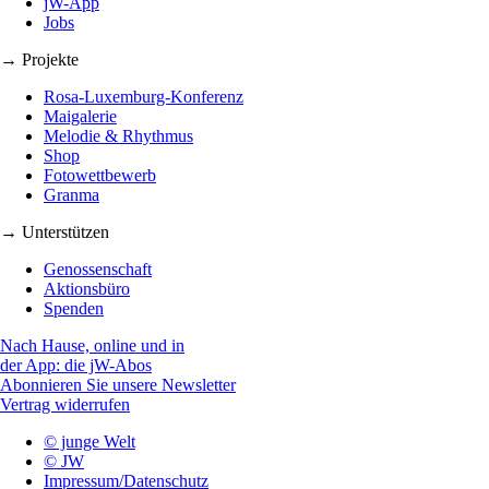
jW-App
Jobs
→ Projekte
Rosa-Luxemburg-Konferenz
Maigalerie
Melodie & Rhythmus
Shop
Fotowettbewerb
Granma
→ Unterstützen
Genossenschaft
Aktionsbüro
Spenden
Nach Hause, online und in
der App: die jW-Abos
Abonnieren Sie unsere Newsletter
Vertrag widerrufen
© junge Welt
© JW
Impressum/Datenschutz