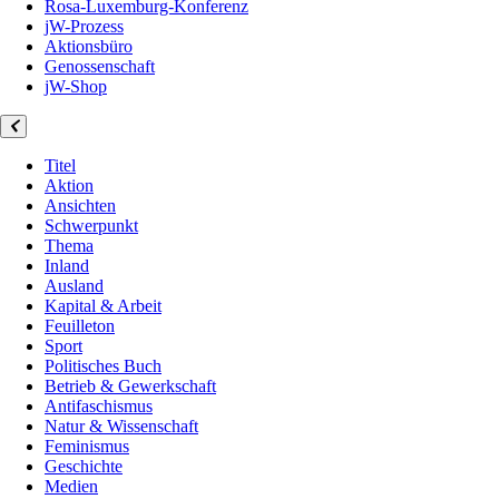
Rosa-Luxemburg-Konferenz
jW-Prozess
Aktionsbüro
Genossenschaft
jW-Shop
Titel
Aktion
Ansichten
Schwerpunkt
Thema
Inland
Ausland
Kapital & Arbeit
Feuilleton
Sport
Politisches Buch
Betrieb & Gewerkschaft
Antifaschismus
Natur & Wissenschaft
Feminismus
Geschichte
Medien