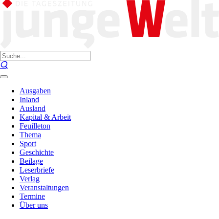
Ausgaben
Inland
Ausland
Kapital & Arbeit
Feuilleton
Thema
Sport
Geschichte
Beilage
Leserbriefe
Verlag
Veranstaltungen
Termine
Über uns