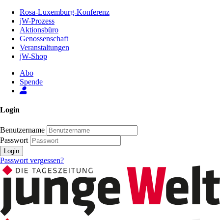
Zum
Rosa-Luxemburg-Konferenz
Inhalt
jW-Prozess
der
Aktionsbüro
Seite
Genossenschaft
Veranstaltungen
jW-Shop
Abo
Spende
Login
Benutzername
Passwort
Login
Passwort vergessen?