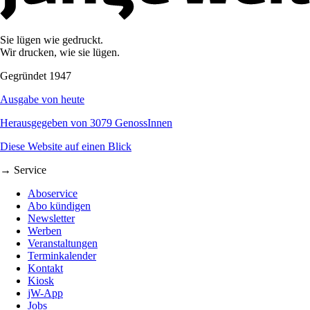
Sie lügen wie gedruckt.
Wir drucken, wie sie lügen.
Gegründet 1947
Ausgabe von heute
Herausgegeben von 3079 GenossInnen
Diese Website auf einen Blick
→ Service
Aboservice
Abo kündigen
Newsletter
Werben
Veranstaltungen
Terminkalender
Kontakt
Kiosk
jW-App
Jobs