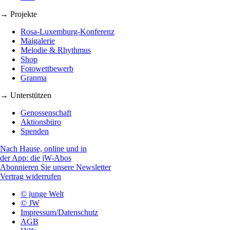
→ Projekte
Rosa-Luxemburg-Konferenz
Maigalerie
Melodie & Rhythmus
Shop
Fotowettbewerb
Granma
→ Unterstützen
Genossenschaft
Aktionsbüro
Spenden
Nach Hause, online und in
der App: die jW-Abos
Abonnieren Sie unsere Newsletter
Vertrag widerrufen
© junge Welt
© JW
Impressum/Datenschutz
AGB