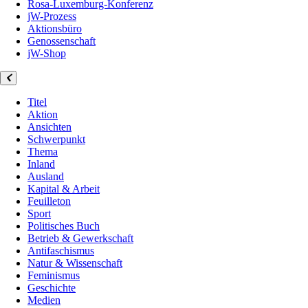
Rosa-Luxemburg-Konferenz
jW-Prozess
Aktionsbüro
Genossenschaft
jW-Shop
Titel
Aktion
Ansichten
Schwerpunkt
Thema
Inland
Ausland
Kapital & Arbeit
Feuilleton
Sport
Politisches Buch
Betrieb & Gewerkschaft
Antifaschismus
Natur & Wissenschaft
Feminismus
Geschichte
Medien