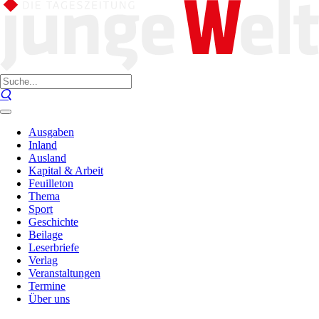
Ausgaben
Inland
Ausland
Kapital & Arbeit
Feuilleton
Thema
Sport
Geschichte
Beilage
Leserbriefe
Verlag
Veranstaltungen
Termine
Über uns