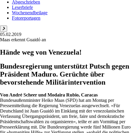
Abgeschrieben
Leserbriefe
Wochenendbeilage
Fotoreportagen
05.02.2019
Maas erkennt Guaidó an
Hände weg von Venezuela!
Bundesregierung unterstützt Putsch gegen
Präsident Maduro. Gerüchte über
bevorstehende Militärintervention
Von
André Scheer und Modaira Rubio, Caracas
Bundesaußenminister Heiko Maas (SPD) hat am Montag per
Pressemitteilung die Regierung Venezuelas ausgewechselt. »Für
Deutschland ist Juan Guaidó im Einklang mit der venezolanischen
Verfassung Übergangspräsident, um freie, faire und demokratische
Präsidentschaftswahlen zu organisieren«, teilte er am Vormittag per
Presseerklärung mit. Die Bundesregierung werde fünf Millionen Euro
für »humanitäre Hilfe« zur Verfügung stellen, »sobald die politischen