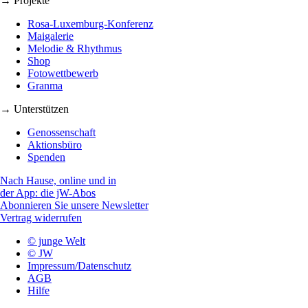
→ Projekte
Rosa-Luxemburg-Konferenz
Maigalerie
Melodie & Rhythmus
Shop
Fotowettbewerb
Granma
→ Unterstützen
Genossenschaft
Aktionsbüro
Spenden
Nach Hause, online und in
der App: die jW-Abos
Abonnieren Sie unsere Newsletter
Vertrag widerrufen
© junge Welt
© JW
Impressum/Datenschutz
AGB
Hilfe