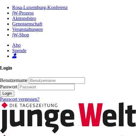
Zum
Rosa-Luxemburg-Konferenz
Inhalt
jW-Prozess
der
Aktionsbüro
Seite
Genossenschaft
Veranstaltungen
jW-Shop
Abo
Spende
Login
Benutzername
Passwort
Login
Passwort vergessen?