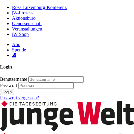
Zum
Rosa-Luxemburg-Konferenz
Inhalt
jW-Prozess
der
Aktionsbüro
Seite
Genossenschaft
Veranstaltungen
jW-Shop
Abo
Spende
Login
Benutzername
Passwort
Login
Passwort vergessen?