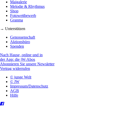
Maigalerie
Melodie & Rhythmus
Shop
Fotowettbewerb
Granma
→ Unterstützen
Genossenschaft
Aktionsbüro
Spenden
Nach Hause, online und in
der App: die jW-Abos
Abonnieren Sie unsere Newsletter
Vertrag widerrufen
© junge Welt
© JW
Impressum/Datenschutz
AGB
Hilfe