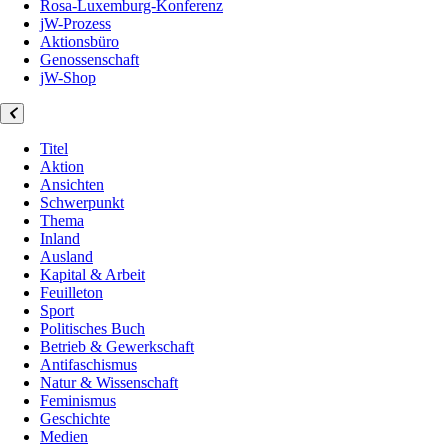
Rosa-Luxemburg-Konferenz
jW-Prozess
Aktionsbüro
Genossenschaft
jW-Shop
Titel
Aktion
Ansichten
Schwerpunkt
Thema
Inland
Ausland
Kapital & Arbeit
Feuilleton
Sport
Politisches Buch
Betrieb & Gewerkschaft
Antifaschismus
Natur & Wissenschaft
Feminismus
Geschichte
Medien