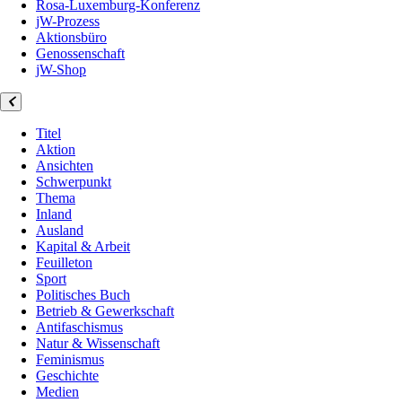
Rosa-Luxemburg-Konferenz
jW-Prozess
Aktionsbüro
Genossenschaft
jW-Shop
Titel
Aktion
Ansichten
Schwerpunkt
Thema
Inland
Ausland
Kapital & Arbeit
Feuilleton
Sport
Politisches Buch
Betrieb & Gewerkschaft
Antifaschismus
Natur & Wissenschaft
Feminismus
Geschichte
Medien