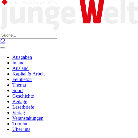
Ausgaben
Inland
Ausland
Kapital & Arbeit
Feuilleton
Thema
Sport
Geschichte
Beilage
Leserbriefe
Verlag
Veranstaltungen
Termine
Über uns