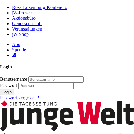
Zum
Rosa-Luxemburg-Konferenz
Inhalt
jW-Prozess
der
Aktionsbüro
Seite
Genossenschaft
Veranstaltungen
jW-Shop
Abo
Spende
Login
Benutzername
Passwort
Login
Passwort vergessen?