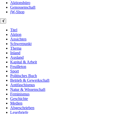
Aktionsbüro
Genossenschaft
jW-Shop
Titel
Aktion
Ansichten
Schwerpunkt
Thema
Inland
Ausland
Kapital & Arbeit
Feuilleton
Sport
Politisches Buch
Betrieb & Gewerkschaft
Antifaschismus
Natur & Wissenschaft
Feminismus
Geschichte
Medien
Abgeschrieben
Leserbriefe