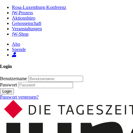
Zum
Rosa-Luxemburg-Konferenz
Inhalt
jW-Prozess
der
Aktionsbüro
Seite
Genossenschaft
Veranstaltungen
jW-Shop
Abo
Spende
Login
Benutzername
Passwort
Login
Passwort vergessen?