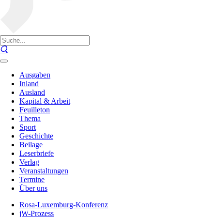
Ausgaben
Inland
Ausland
Kapital & Arbeit
Feuilleton
Thema
Sport
Geschichte
Beilage
Leserbriefe
Verlag
Veranstaltungen
Termine
Über uns
Rosa-Luxemburg-Konferenz
jW-Prozess