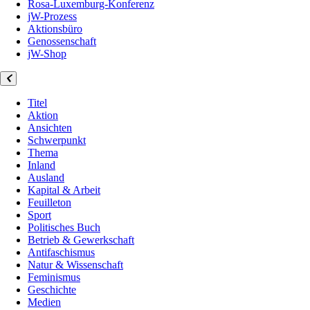
Rosa-Luxemburg-Konferenz
jW-Prozess
Aktionsbüro
Genossenschaft
jW-Shop
Titel
Aktion
Ansichten
Schwerpunkt
Thema
Inland
Ausland
Kapital & Arbeit
Feuilleton
Sport
Politisches Buch
Betrieb & Gewerkschaft
Antifaschismus
Natur & Wissenschaft
Feminismus
Geschichte
Medien