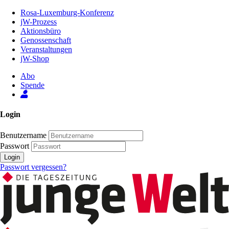
Zum
Rosa-Luxemburg-Konferenz
Inhalt
jW-Prozess
der
Aktionsbüro
Seite
Genossenschaft
Veranstaltungen
jW-Shop
Abo
Spende
Login
Benutzername
Passwort
Login
Passwort vergessen?