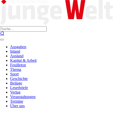
Ausgaben
Inland
Ausland
Kapital & Arbeit
Feuilleton
Thema
Sport
Geschichte
Beilage
Leserbriefe
Verlag
Veranstaltungen
Termine
Über uns