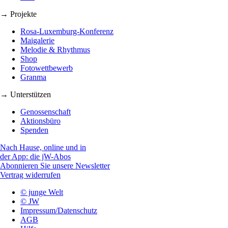
→ Projekte
Rosa-Luxemburg-Konferenz
Maigalerie
Melodie & Rhythmus
Shop
Fotowettbewerb
Granma
→ Unterstützen
Genossenschaft
Aktionsbüro
Spenden
Nach Hause, online und in
der App: die jW-Abos
Abonnieren Sie unsere Newsletter
Vertrag widerrufen
© junge Welt
© JW
Impressum/Datenschutz
AGB