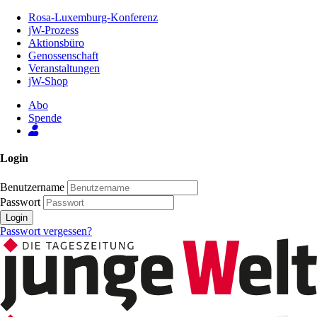
Zum
Rosa-Luxemburg-Konferenz
Inhalt
jW-Prozess
der
Aktionsbüro
Seite
Genossenschaft
Veranstaltungen
jW-Shop
Abo
Spende
Login
Benutzername
Passwort
Login
Passwort vergessen?