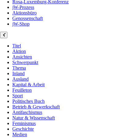
Rosa-Luxemburg-Konferenz
jW-Prozess
Aktionsbüro
Genossenschaft
jW-Shop
Titel
Aktion
Ansichten
Schwerpunkt
Thema
Inland
Ausland
Kapital & Arbeit
Feuilleton
Sport
Politisches Buch
Betrieb & Gewerkschaft
Antifaschismus
Natur & Wissenschaft
Feminismus
Geschichte
Medien