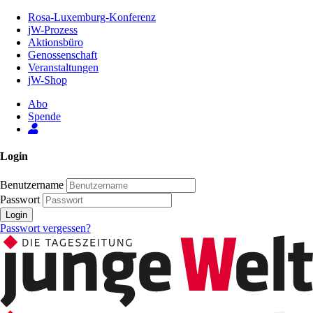
Zum
Rosa-Luxemburg-Konferenz
Inhalt
jW-Prozess
der
Aktionsbüro
Seite
Genossenschaft
Veranstaltungen
jW-Shop
Abo
Spende
Login
Benutzername
Passwort
Login
Passwort vergessen?