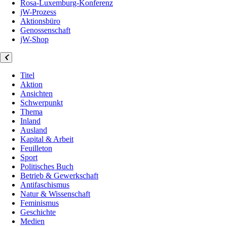
Rosa-Luxemburg-Konferenz
jW-Prozess
Aktionsbüro
Genossenschaft
jW-Shop
Titel
Aktion
Ansichten
Schwerpunkt
Thema
Inland
Ausland
Kapital & Arbeit
Feuilleton
Sport
Politisches Buch
Betrieb & Gewerkschaft
Antifaschismus
Natur & Wissenschaft
Feminismus
Geschichte
Medien