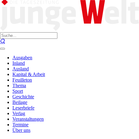
Ausgaben
Inland
Ausland
Kapital & Arbeit
Feuilleton
Thema
Sport
Geschichte
Beilage
Leserbriefe
Verlag
Veranstaltungen
Termine
Über uns