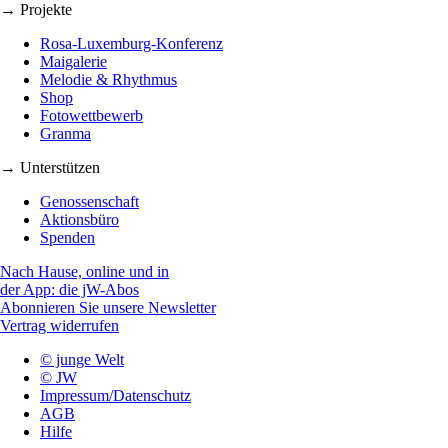
→ Projekte
Rosa-Luxemburg-Konferenz
Maigalerie
Melodie & Rhythmus
Shop
Fotowettbewerb
Granma
→ Unterstützen
Genossenschaft
Aktionsbüro
Spenden
Nach Hause, online und in
der App: die jW-Abos
Abonnieren Sie unsere Newsletter
Vertrag widerrufen
© junge Welt
© JW
Impressum/Datenschutz
AGB
Hilfe