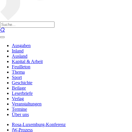
Ausgaben
Inland
Ausland
Kapital & Arbeit
Feuilleton
Thema
Sport
Geschichte
Beilage
Leserbriefe
Verlag
Veranstaltungen
Termine
Über uns
Rosa-Luxemburg-Konferenz
jW-Prozess