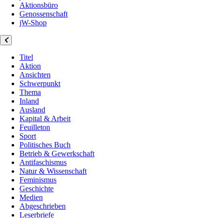
Aktionsbüro
Genossenschaft
jW-Shop
Titel
Aktion
Ansichten
Schwerpunkt
Thema
Inland
Ausland
Kapital & Arbeit
Feuilleton
Sport
Politisches Buch
Betrieb & Gewerkschaft
Antifaschismus
Natur & Wissenschaft
Feminismus
Geschichte
Medien
Abgeschrieben
Leserbriefe