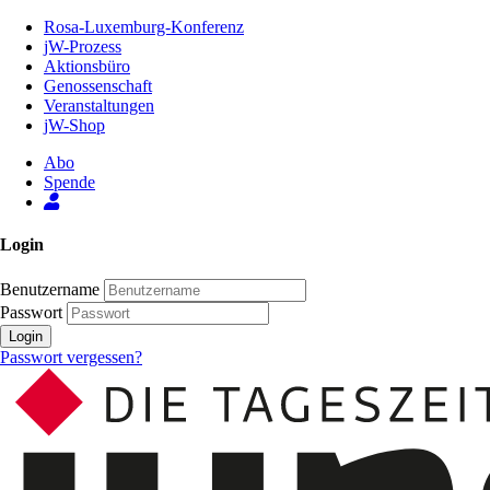
Zum
Rosa-Luxemburg-Konferenz
Inhalt
jW-Prozess
der
Aktionsbüro
Seite
Genossenschaft
Veranstaltungen
jW-Shop
Abo
Spende
Login
Benutzername
Passwort
Login
Passwort vergessen?