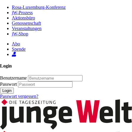
Zum
Rosa-Luxemburg-Konferenz
Inhalt
jW-Prozess
der
Aktionsbüro
Seite
Genossenschaft
Veranstaltungen
jW-Shop
Abo
Spende
Login
Benutzername
Passwort
Login
Passwort vergessen?