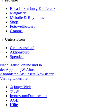
→ Projekte
Rosa-Luxemburg-Konferenz
Maigalerie
Melodie & Rhythmus
Shop
Fotowettbewerb
Granma
→ Unterstützen
Genossenschaft
Aktionsbüro
Spenden
Nach Hause, online und in
der App: die jW-Abos
Abonnieren Sie unsere Newsletter
Vertrag widerrufen
© junge Welt
© JW
Impressum/Datenschutz
AGB
Hilfe