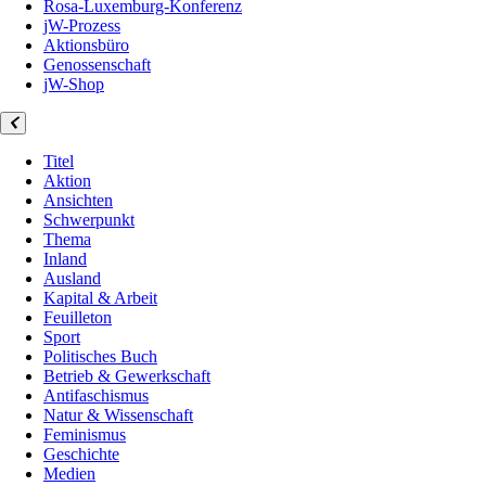
Rosa-Luxemburg-Konferenz
jW-Prozess
Aktionsbüro
Genossenschaft
jW-Shop
Titel
Aktion
Ansichten
Schwerpunkt
Thema
Inland
Ausland
Kapital & Arbeit
Feuilleton
Sport
Politisches Buch
Betrieb & Gewerkschaft
Antifaschismus
Natur & Wissenschaft
Feminismus
Geschichte
Medien