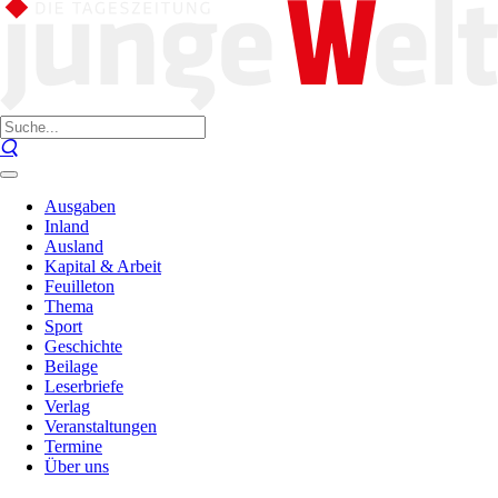
Ausgaben
Inland
Ausland
Kapital & Arbeit
Feuilleton
Thema
Sport
Geschichte
Beilage
Leserbriefe
Verlag
Veranstaltungen
Termine
Über uns