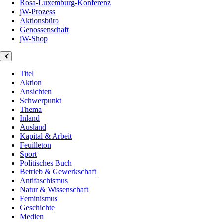
Rosa-Luxemburg-Konferenz
jW-Prozess
Aktionsbüro
Genossenschaft
jW-Shop
Titel
Aktion
Ansichten
Schwerpunkt
Thema
Inland
Ausland
Kapital & Arbeit
Feuilleton
Sport
Politisches Buch
Betrieb & Gewerkschaft
Antifaschismus
Natur & Wissenschaft
Feminismus
Geschichte
Medien