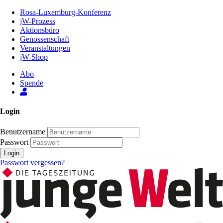
Zum
Rosa-Luxemburg-Konferenz
Inhalt
jW-Prozess
der
Aktionsbüro
Seite
Genossenschaft
Veranstaltungen
jW-Shop
Abo
Spende
Login
Benutzername
Passwort
Login
Passwort vergessen?