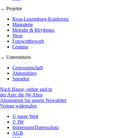
→ Projekte
Rosa-Luxemburg-Konferenz
Maigalerie
Melodie & Rhythmus
Shop
Fotowettbewerb
Granma
→ Unterstützen
Genossenschaft
Aktionsbüro
Spenden
Nach Hause, online und in
der App: die jW-Abos
Abonnieren Sie unsere Newsletter
Vertrag widerrufen
© junge Welt
© JW
Impressum/Datenschutz
AGB