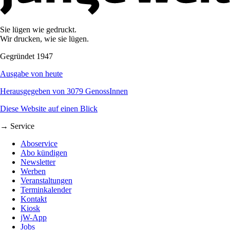
Sie lügen wie gedruckt.
Wir drucken, wie sie lügen.
Gegründet 1947
Ausgabe von heute
Herausgegeben von 3079 GenossInnen
Diese Website auf einen Blick
→ Service
Aboservice
Abo kündigen
Newsletter
Werben
Veranstaltungen
Terminkalender
Kontakt
Kiosk
jW-App
Jobs