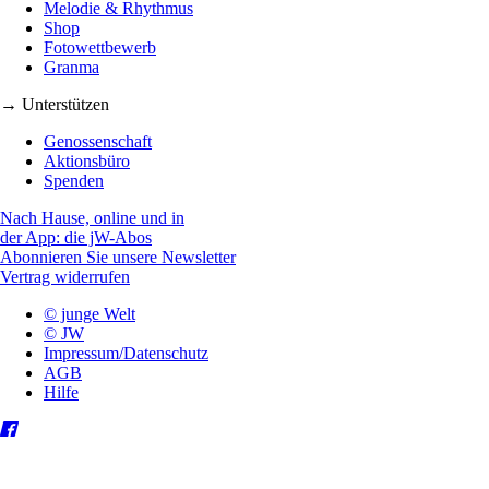
Melodie & Rhythmus
Shop
Fotowettbewerb
Granma
→ Unterstützen
Genossenschaft
Aktionsbüro
Spenden
Nach Hause, online und in
der App: die jW-Abos
Abonnieren Sie unsere Newsletter
Vertrag widerrufen
© junge Welt
© JW
Impressum/Datenschutz
AGB
Hilfe