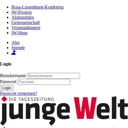
Zum
Rosa-Luxemburg-Konferenz
Inhalt
jW-Prozess
der
Aktionsbüro
Seite
Genossenschaft
Veranstaltungen
jW-Shop
Abo
Spende
Login
Benutzername
Passwort
Login
Passwort vergessen?