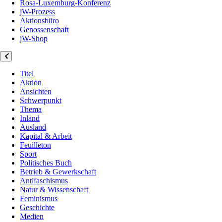
Rosa-Luxemburg-Konferenz
jW-Prozess
Aktionsbüro
Genossenschaft
jW-Shop
Titel
Aktion
Ansichten
Schwerpunkt
Thema
Inland
Ausland
Kapital & Arbeit
Feuilleton
Sport
Politisches Buch
Betrieb & Gewerkschaft
Antifaschismus
Natur & Wissenschaft
Feminismus
Geschichte
Medien