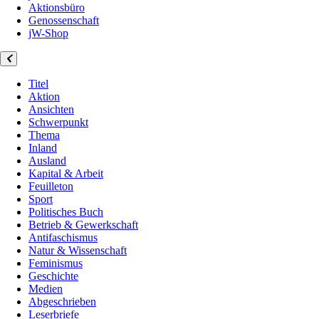
Aktionsbüro
Genossenschaft
jW-Shop
Titel
Aktion
Ansichten
Schwerpunkt
Thema
Inland
Ausland
Kapital & Arbeit
Feuilleton
Sport
Politisches Buch
Betrieb & Gewerkschaft
Antifaschismus
Natur & Wissenschaft
Feminismus
Geschichte
Medien
Abgeschrieben
Leserbriefe