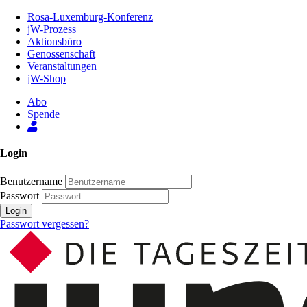
Zum
Rosa-Luxemburg-Konferenz
Inhalt
jW-Prozess
der
Aktionsbüro
Seite
Genossenschaft
Veranstaltungen
jW-Shop
Abo
Spende
Login
Benutzername
Passwort
Login
Passwort vergessen?