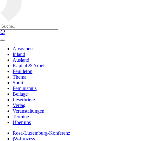
Ausgaben
Inland
Ausland
Kapital & Arbeit
Feuilleton
Thema
Sport
Feminismus
Beilage
Leserbriefe
Verlag
Veranstaltungen
Termine
Über uns
Rosa-Luxemburg-Konferenz
jW-Prozess