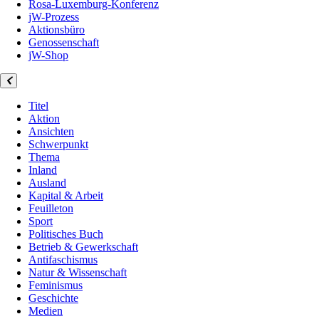
Rosa-Luxemburg-Konferenz
jW-Prozess
Aktionsbüro
Genossenschaft
jW-Shop
Titel
Aktion
Ansichten
Schwerpunkt
Thema
Inland
Ausland
Kapital & Arbeit
Feuilleton
Sport
Politisches Buch
Betrieb & Gewerkschaft
Antifaschismus
Natur & Wissenschaft
Feminismus
Geschichte
Medien