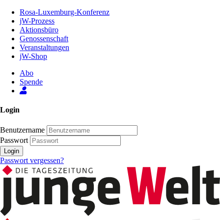
Zum
Rosa-Luxemburg-Konferenz
Inhalt
jW-Prozess
der
Aktionsbüro
Seite
Genossenschaft
Veranstaltungen
jW-Shop
Abo
Spende
Login
Benutzername
Passwort
Login
Passwort vergessen?