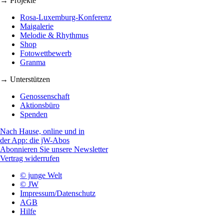
→ Projekte
Rosa-Luxemburg-Konferenz
Maigalerie
Melodie & Rhythmus
Shop
Fotowettbewerb
Granma
→ Unterstützen
Genossenschaft
Aktionsbüro
Spenden
Nach Hause, online und in
der App: die jW-Abos
Abonnieren Sie unsere Newsletter
Vertrag widerrufen
© junge Welt
© JW
Impressum/Datenschutz
AGB
Hilfe