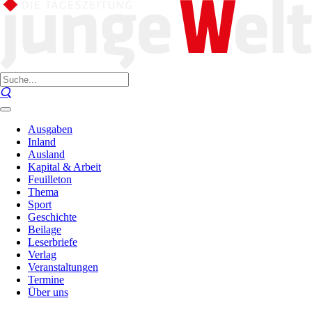
Ausgaben
Inland
Ausland
Kapital & Arbeit
Feuilleton
Thema
Sport
Geschichte
Beilage
Leserbriefe
Verlag
Veranstaltungen
Termine
Über uns