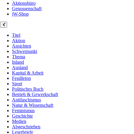
Aktionsbüro
Genossenschaft
jW-Shop
Titel
Aktion
Ansichten
Schwerpunkt
Thema
Inland
Ausland
Kapital & Arbeit
Feuilleton
Sport
Politisches Buch
Betrieb & Gewerkschaft
Antifaschismus
Natur & Wissenschaft
Feminismus
Geschichte
Medien
Abgeschrieben
Leserbriefe