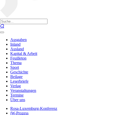
Ausgaben
Inland
Ausland
Kapital & Arbeit
Feuilleton
Thema
Sport
Geschichte
Beilage
Leserbriefe
Verlag
Veranstaltungen
Termine
Über uns
Rosa-Luxemburg-Konferenz
jW-Prozess