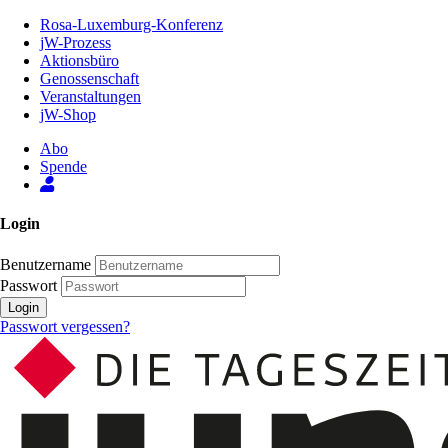
Zum
Rosa-Luxemburg-Konferenz
Inhalt
jW-Prozess
der
Aktionsbüro
Seite
Genossenschaft
Veranstaltungen
jW-Shop
Abo
Spende
Login
Benutzername
Passwort
Login
Passwort vergessen?