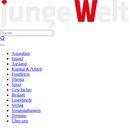
Ausgaben
Inland
Ausland
Kapital & Arbeit
Feuilleton
Thema
Sport
Geschichte
Beilage
Leserbriefe
Verlag
Veranstaltungen
Termine
Über uns