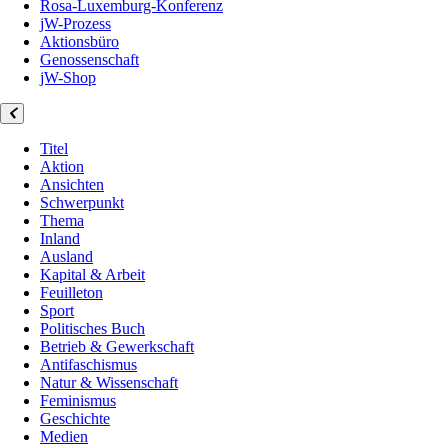
Rosa-Luxemburg-Konferenz
jW-Prozess
Aktionsbüro
Genossenschaft
jW-Shop
Titel
Aktion
Ansichten
Schwerpunkt
Thema
Inland
Ausland
Kapital & Arbeit
Feuilleton
Sport
Politisches Buch
Betrieb & Gewerkschaft
Antifaschismus
Natur & Wissenschaft
Feminismus
Geschichte
Medien