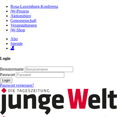
Zum
Rosa-Luxemburg-Konferenz
Inhalt
jW-Prozess
der
Aktionsbüro
Seite
Genossenschaft
Veranstaltungen
jW-Shop
Abo
Spende
Login
Benutzername
Passwort
Login
Passwort vergessen?