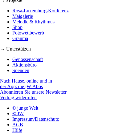
→ Projekte
Rosa-Luxemburg-Konferenz
Maigalerie
Melodie & Rhythmus
Shop
Fotowettbewerb
Granma
→ Unterstützen
Genossenschaft
Aktionsbüro
Spenden
Nach Hause, online und in
der App: die jW-Abos
Abonnieren Sie unsere Newsletter
Vertrag widerrufen
© junge Welt
© JW
Impressum/Datenschutz
AGB
Hilfe