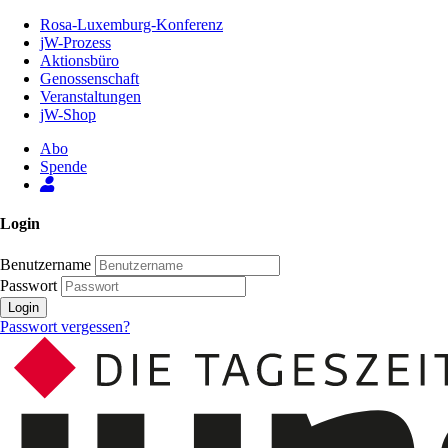
Zum
Rosa-Luxemburg-Konferenz
Inhalt
jW-Prozess
der
Aktionsbüro
Seite
Genossenschaft
Veranstaltungen
jW-Shop
Abo
Spende
Login
Benutzername
Passwort
Login
Passwort vergessen?