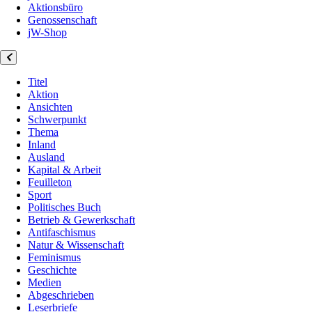
Aktionsbüro
Genossenschaft
jW-Shop
Titel
Aktion
Ansichten
Schwerpunkt
Thema
Inland
Ausland
Kapital & Arbeit
Feuilleton
Sport
Politisches Buch
Betrieb & Gewerkschaft
Antifaschismus
Natur & Wissenschaft
Feminismus
Geschichte
Medien
Abgeschrieben
Leserbriefe