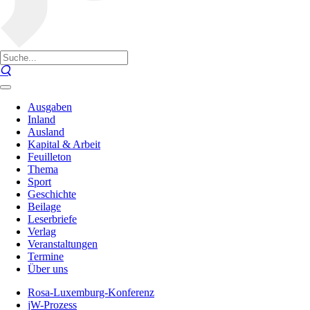
Ausgaben
Inland
Ausland
Kapital & Arbeit
Feuilleton
Thema
Sport
Geschichte
Beilage
Leserbriefe
Verlag
Veranstaltungen
Termine
Über uns
Rosa-Luxemburg-Konferenz
jW-Prozess