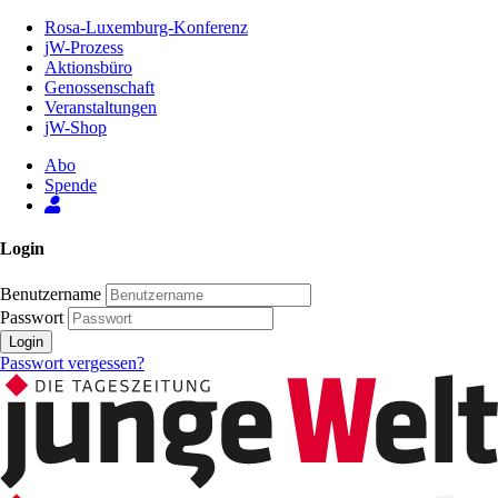
Zum
Rosa-Luxemburg-Konferenz
Inhalt
jW-Prozess
der
Aktionsbüro
Seite
Genossenschaft
Veranstaltungen
jW-Shop
Abo
Spende
Login
Benutzername
Passwort
Login
Passwort vergessen?