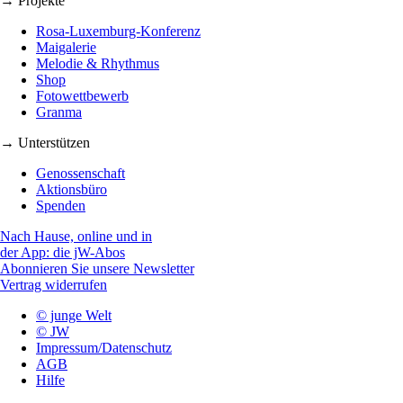
→ Projekte
Rosa-Luxemburg-Konferenz
Maigalerie
Melodie & Rhythmus
Shop
Fotowettbewerb
Granma
→ Unterstützen
Genossenschaft
Aktionsbüro
Spenden
Nach Hause, online und in
der App: die jW-Abos
Abonnieren Sie unsere Newsletter
Vertrag widerrufen
© junge Welt
© JW
Impressum/Datenschutz
AGB
Hilfe