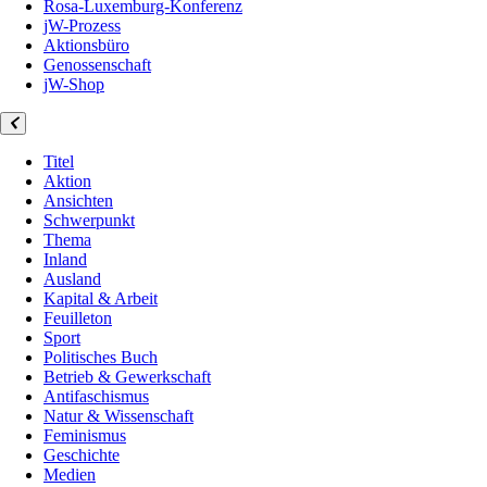
Rosa-Luxemburg-Konferenz
jW-Prozess
Aktionsbüro
Genossenschaft
jW-Shop
Titel
Aktion
Ansichten
Schwerpunkt
Thema
Inland
Ausland
Kapital & Arbeit
Feuilleton
Sport
Politisches Buch
Betrieb & Gewerkschaft
Antifaschismus
Natur & Wissenschaft
Feminismus
Geschichte
Medien