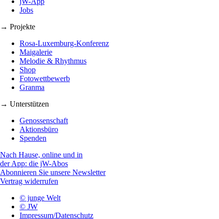
jW-App
Jobs
→ Projekte
Rosa-Luxemburg-Konferenz
Maigalerie
Melodie & Rhythmus
Shop
Fotowettbewerb
Granma
→ Unterstützen
Genossenschaft
Aktionsbüro
Spenden
Nach Hause, online und in
der App: die jW-Abos
Abonnieren Sie unsere Newsletter
Vertrag widerrufen
© junge Welt
© JW
Impressum/Datenschutz