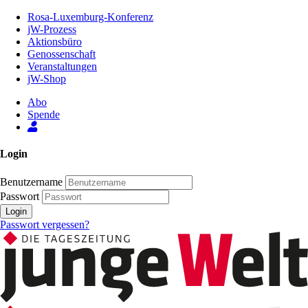
Zum
Rosa-Luxemburg-Konferenz
Inhalt
jW-Prozess
der
Aktionsbüro
Seite
Genossenschaft
Veranstaltungen
jW-Shop
Abo
Spende
Login
Benutzername
Passwort
Login
Passwort vergessen?