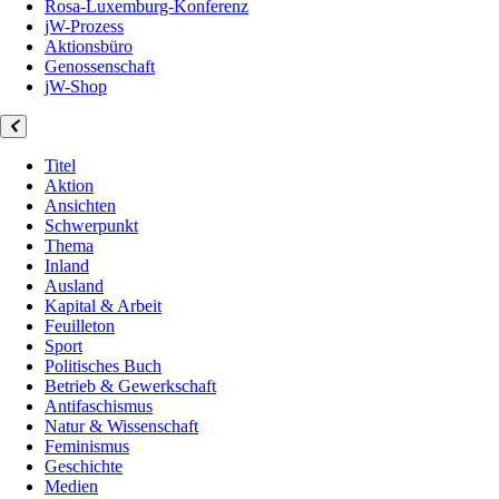
Rosa-Luxemburg-Konferenz
jW-Prozess
Aktionsbüro
Genossenschaft
jW-Shop
Titel
Aktion
Ansichten
Schwerpunkt
Thema
Inland
Ausland
Kapital & Arbeit
Feuilleton
Sport
Politisches Buch
Betrieb & Gewerkschaft
Antifaschismus
Natur & Wissenschaft
Feminismus
Geschichte
Medien