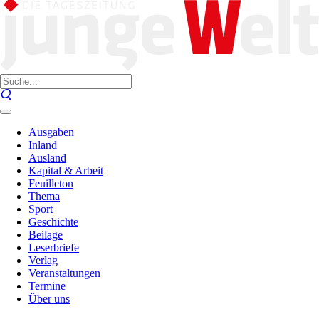
Ausgaben
Inland
Ausland
Kapital & Arbeit
Feuilleton
Thema
Sport
Geschichte
Beilage
Leserbriefe
Verlag
Veranstaltungen
Termine
Über uns